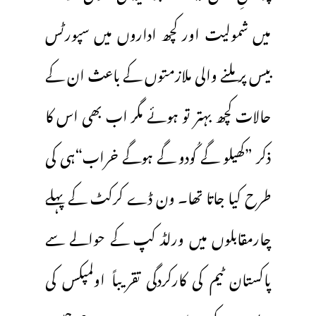
میں شمولیت اور کچھ اداروں میں سپورٹس
بیس پرملنے والی ملازمتوں کے باعث ان کے
حالات کچھ بہتر تو ہوئے مگر اب بھی اس کا
ذکر ”کھیلو گے کُودو گے ہوگے خراب“ہی کی
طرح کیا جاتا تھا۔ ون ڈے کرکٹ کے پہلے
چارمقابلوں میں ورلڈ کپ کے حوالے سے
پاکستان ٹیم کی کارکردگی تقریباً اولمپکس کی