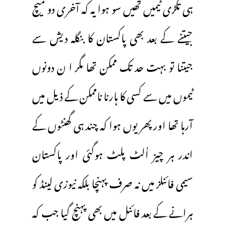
ہی تگڑی ٹیمیں تھیں سو ہوا یہ کہ آخری دو میچ
جیتنے کے بعد بھی پاکستان کا بنگلہ دیش سے
جیتنا تو بہت حد تک ممکن تھا مگر ا ن دونوں
ٹیموں میں سے کسی کا ہارنا ناممکن کے ذیل میں
آرہا تھا اور پھر یوں ہوا کہ چند ہی گھنٹوں کے
اندر ہر چیز اُلٹ پلٹ ہوگئی اور پاکستان
سیمی فائنلز میں نہ صرف پہنچا بلکہ نیوزی لینڈ کو
ہرانے کے بعد فائنل میں بھی پہنچ گیا جب کہ