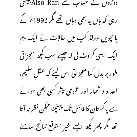
دوڑوں کے حساب سے Also Ranجیسی
رہی کہ ہاں یہ بھی وہاں تھے مگر 1992ء کے
پانچویں ورلڈ کپ میں حالات نے ایک دم
ایک ایسی کروٹ لی کہ جیسے سب کچھ معجزاتی
طور پر بدل گیا معجزاتی اس لیئے کہ عقلِ سلیم،
اعداد و شمار اور عمومی تاثر کسی بھی حوالے
سے پاکستان کا فائنل تک پہنچنا ممکن نظر نہ آتا
تھا مگر پھر کچھ ایسے غیر متوقع نتائج سامنے