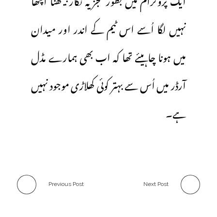
نہیں لگا اُسے اس ٹیم کے اندر اور میدان
میں ہونا چاہیئے تھا کہ اب بھی ہمارے مڈل
آرڈر میں اُس سے بہتر کوئی کھلاڑی موجود نہیں
ہے۔
Previous Post
Next Post