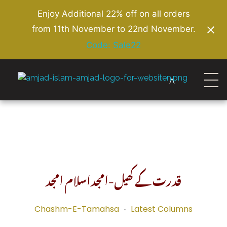
Enjoy Additional 22% off on all orders
from 11th November to 22nd November.
Code: Sale22
Amjad Islam Amjad
Writer & Urdu Poet
قدرت کے کھیل-امجداسلام امجد
Chashm-E-Tamahsa
Latest Columns