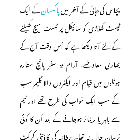
پچاس کی دہائی کے آخر میں
پاکستان
کے ایک
ٹیسٹ کھلاڑی کو سائیکل پر ٹیسٹ میچ کھیلنے
کے لئے آتا دیکھا ہے کہ اُس وقت آج کے
بھاری معاوضے، آرام دہ سفر پانچ ستارہ
ہوٹلوں میں قیام اور ایکٹروں والا گلیمر سب
کے سب ایک خواب کی طرح تھے اور ٹیم
سے باہر یا ریٹائر ہوجانے کے بعد اُن کا کوئی
پُرسانِ حال نہ تھا۔ برطانیہ کی کاؤنٹی کرکٹ