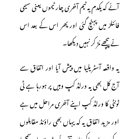
آئے کہ یکدم یہ ٹیم آخری چار ٹیموں یعنی سیمی
فائنلز میں پہنچ گئی اور پھر اس کے بعد اس
نے پیچھے مُڑ کر نہیں دیکھا۔
یہ واقعہ آسٹریلیا میں پیش آیا اور اتفاق سے
آج کل بھی یہ ورلڈ کپ وہیں پر ہورہا ہے ٹی
ٹونٹی کا ورلڈ کپ اپنے آخری مراحل میں ہے
اور مزید اتفاق یہ کہ یہاں بھی راؤنڈ مقابلوں
کے درمیان پاکستان تقریباً دوڑ سے باہر سمجھا