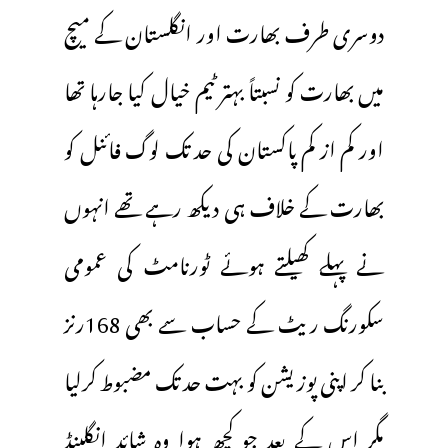
دوسری طرف بھارت اور انگلستان کے میچ
میں بھارت کو نسبتاً بہتر ٹیم خیال کیا جارہا تھا
اور کم از کم پاکستان کی حد تک لوگ فائنل کو
بھارت کے خلاف ہی دیکھ رہے تھے انہوں
نے پہلے کھیلتے ہوئے ٹورنامٹ کی عمومی
سکورنگ ریٹ کے حساب سے بھی 168رنز
بنا کر اپنی پوزیشن کو بہت حد تک مضبوط کرلیا
مگر اس کے بعد جو کچھ ہوا وہ شائد انگلینڈ