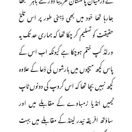
جارہا تھا خود میں بھی ذہنی طور پر اس تلخ
حقیقت کو تسلیم کر چکا تھا کہ ہماری حد تک یہ
ورلڈ کپ ختم ہوچکا ہے کیونکہ اب اس کے
پاس کچھ میچوں میں بارشوں کی دُعا کے علاوہ
کچھ نہیں بچا تھا کہ اس گروپ کی دونوں ٹاپ
ٹیمیں انڈیا زمباوے کے مقابلے میں اور
ساؤتھ افریقہ نیدر لینڈ کے مقابلے میں بہت