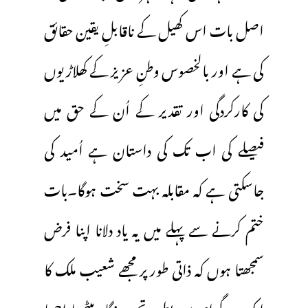
اصل بات اس کھیل کے ناقابلِ یقین حقائق
کی ہے اور بالخصوس وطنِ عزیز کے کھلاڑیوں
کی کارکردگی اور تقدیر کے اُن کے حق میں
فیصلے کی اب تک کی داستان ہے اُمید کی
جاسکتی ہے کہ مقابلہ بہت سخت ہوگا۔بات
ختم کرنے سے پہلے میں یہ یاد دلانا اپنا فرض
سمجھتا ہوں کہ ذاتی طور پر مجھے شعیب ملک کا
ایک پروگرام میں بطور تجزیہ نگار بیٹھنا اچھا