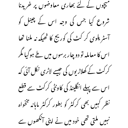
میچوں کے لئے بھاری معاوضوں پر خریدنا
شروع کیا جس کی وجہ اس کے چینل کو
آسٹریلوی کر کٹ کی کوریج کا ٹھیکہ نہ ملنا تھا
اس کا معاملہ تو دو چار برسوں میں طے ہوگیا مگر
کرکٹ کے کھلاڑیوں کی جیسے لاٹری نکل آئی کہ
اس سے پہلے انگلینڈ کی کاونٹی کرکٹ سے قطع
نظر کہیں بھی کرکٹر کو بطور کرکٹر ماہانہ تنخواہ
نہیں ملتی تھی خود میں نے اپنی آنکھوں سے