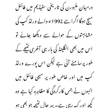
درمیان ملبورن کی تاریخی سٹیڈیم میں فائنل
میچ ہوگا اگرا سے 1992ء والے ورلڈ کپ کی
مشابہتوں کے حوالے سے دیکھا جائے تو
اس میں بھی انگلینڈ کی ہار ہی آخری نتیجے کے
طور پرسامنے آئی ہے لیکن اس پورے ورلڈ
کپ میں اور خاص طور پر سیمی فائنل میں
انہوں نے جس کارکردگی کا مظاہرہ کیا ہے وہ
کچھ اور کہہ رہی ہے۔ بہر حال نتیجہ جو بھی ہو