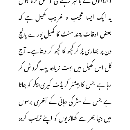
یہ ایک ایسا عجیب و غریب کھیل ہے کہ
بعض اوقات چند منٹ کا کھیل پورے پانچ
دن پر بھاری پڑ کر کچھ کا کچھ کر دیتاہے۔ آج
کل اس کھیل میں بہت زیادہ پیسہ گرد ش کر
رہا ہے جس کا بیشتر کریڈٹ کیری پیکر کو جاتا
ہے جس نے ستّر کی دہائی کے آخری برسوں
میں دنیا بھر سے کھلاڑیوں کو اپنے ترتیب کردہ