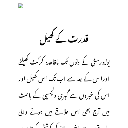
قدرت کے کھیل
یونیورسٹی کے دنوں تک باقاعدہ کرکٹ کھیلنے
اورا س کے بعد سے اب تک اس کھیل اور
اس کی خبروں سے گہری دلچسپی کے باعث
میں آج بھی اس علاقے میں ہونے والی
وارداتوں سے باخبر رہنے کی کوشش کرتا ہوں