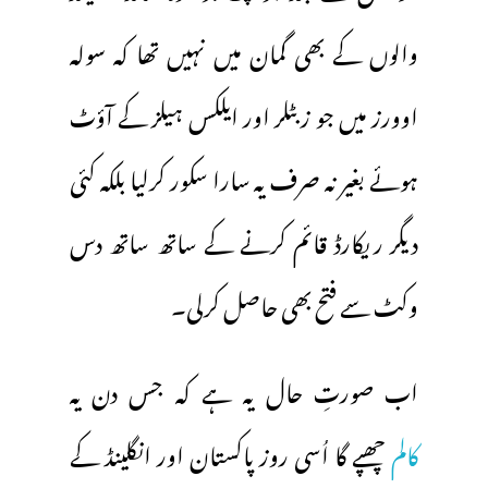
والوں کے بھی گمان میں نہیں تھا کہ سولہ
اوورز میں جو زبٹلر اور ایلکس ہیلز کے آؤٹ
ہوئے بغیر نہ صرف یہ سارا سکور کرلیا بلکہ کئی
دیگر ریکارڈ قائم کرنے کے ساتھ ساتھ دس
وکٹ سے فتح بھی حاصل کرلی۔
اب صورتِ حال یہ ہے کہ جس دن یہ
کالم
چھپے گا اُسی روز پاکستان اور انگلینڈ کے