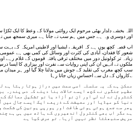
اللہ بخشے دلدار بھٹی مرحوم ایک روائتی مولانا کے وعظ کا ایک ٹکڑا س
اور دوسری وہ ہے جس میں ہم سب نے جانا ہے میری سمجھ میں نہیں آ
اب قصہ کچھ یوں ہے کہ افریقہ، ایشیا اور لاطینی امریکہ کے بہت س
شعور کا فقدان، آبادی کی کثرت اور وسائل کی کمی بھی ہے عمومی ت
زیادہ تر کولونیل دور میں مختلف ترقی یافتہ قوموں کے غلام رہے او
ملکوں نے انہیں ان کی اپنی روایات سے نفرت اور بیزاری کا ایسا درس
سب کچھ مغرب کی تقلید کے جوش میں بدلتا چلا گیا اور ہر میدان م
؎کارواں کے دل سے احساسِ زیاں جاتا رہا
ممکن ہے کہ یہ سلسلہ اسی سمت میں دراز ہوتا رہتا ہے لی
عظیم جنگوں نے کچھ ایسے حالات بنا دیئے کہ دس پندرہ بر
کنٹرول نے لے لی اور ان نو آزاد یا نو تشکیل ممالک کے 
دنیا کو میڈیا اور معیشت کے ذریعے ایک ایسے جال میں اُ
پھر سے جمع ہوتی ہوئی طاقت اور یورپی یونین کی شکست و 
ہے مگر اب بھی کنٹرول اندھیروں کے ہاتھ میں ہی ہے چند د
مریض سنبھلتا نظر نہیں آرہا۔ تو عرض کیا ہے