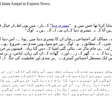
نایا کرتا تھا جس میں وہ ”
تیسری دنیا
“ کے بارے میں یوں اظہار خیال ف
تا کہ یہ تیسری دنیا کہاں سے لے آئے ہیں یہ لوگ“
ے ممالک کی اجتماعی پہچان ان کا تیسری دنیا میں ہونا ہے اس دنیا
جزیے کے مطابق یہ وہ لوگ ہیں جو سولہویں صدی سے شروع ہونے والی 
ر اپنے ہی خام مال سے بنائی گئی اشیا کے دس گنا زیادہ قیمتوں پر 
 دیا کہ یہ نہ گھر کے رہے اور نہ گھاٹ کے ان کی زبان، لباس، رہن س
یں ایک مستقل احساسِ کمتری نے ہنر مندی اور تخلیقیت کی جگہ لے ل
کن بیسویں صدی کے پہلے نصف میں اُس وقت کی حاکم اور تر
سوں میں سو ڈیڑھ سو کے قریب نئے ملک اٹلس کے صفحوں پر 
لوگوں کو تیسری دنیا کا نام دے دیا گیا حربی طور پر طا
لجھا دیا ہے کہ وہ اُن کی مرضی کے بغیر کھانس بھی نہیں 
ریخت کے اس دور میں ایک بار پھر تیسری دنیا کے لوگوں ک
ن قبل اس موضوع پر ایک نظم نے حاضری دی ہے جسے میں نے ا