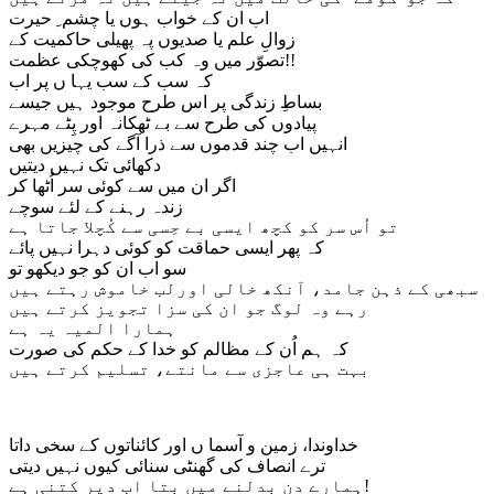
اب ان کے خواب ہوں یا چشم ِ حیرت
زوالِ علم یا صدیوں پہ پھیلی حاکمیت کے
تصوّر میں وہ کب کی کھوچکی عظمت!!
کہ سب کے سب یہا ں پر اب
بساطِ زندگی پر اس طرح موجود ہیں جیسے
پیادوں کی طرح سے بے ٹھکانہ اور پِٹے مہرے
انہیں اب چند قدموں سے ذرا آگے کی چیزیں بھی
دکھائی تک نہیں دیتیں
اگر ان میں سے کوئی سر اُٹھا کر
زندہ رہنے کے لئے سوچے
تو اُس سر کو کچھ ایسی بے حِسی سے کُچلا جاتا ہے
کہ پھر ایسی حماقت کو کوئی دہرا نہیں پائے
سو اب ان کو جو دیکھو تو
سبھی کے ذہن جامد، آنکھ خالی اورلب خاموش رہتے ہیں
رہے وہ لوگ جو ان کی سزا تجویز کرتے ہیں
ہمارا المیہ یہ ہے
کہ ہم اُن کے مظالم کو خدا کے حکم کی صورت
بہت ہی عاجزی سے مانتے، تسلیم کرتے ہیں
خداوندا، زمین و آسما ں اور کائناتوں کے سخی داتا
ترے انصاف کی گھنٹی سنائی کیوں نہیں دیتی
ہمارے دن بدلنے میں بتا اب دیر کتنی ہے!