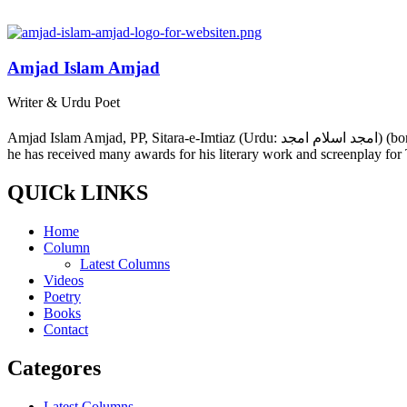
Amjad Islam Amjad
Writer & Urdu Poet
Amjad Islam Amjad, PP, Sitara-e-Imtiaz (Urdu: امجد اسلام امجد) (born 4 August 1944) is an Urdu poet, drama writer and lyricist from Pakistan. The author of more than 40 books in a career spanning 50 years,
he has received many awards for his literary work and screenplay for
QUICk LINKS
Home
Column
Latest Columns
Videos
Poetry
Books
Contact
Categores
Latest Columns