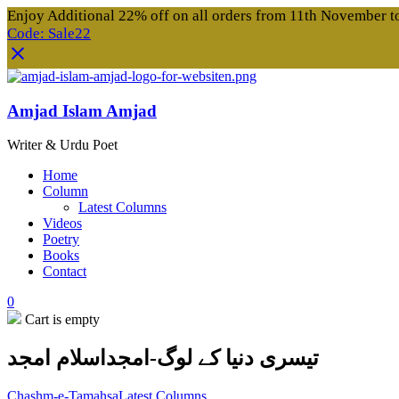
Enjoy Additional 22% off on all orders from 11th November 
Code: Sale22
Amjad Islam Amjad
Writer & Urdu Poet
Home
Column
Latest Columns
Videos
Poetry
Books
Contact
0
Cart is empty
تیسری دنیا کے لوگ-امجداسلام امجد
Chashm-e-Tamahsa
Latest Columns