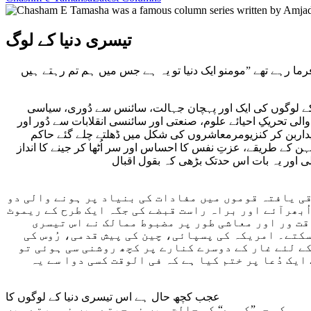
تیسری دنیا کے لوگ
رما رہے تھے ”مومنو ایک دنیا تو یہ ہے جس میں ہم تم رہتے ہیں
 کے لوگوں کی ایک اور پہچان جہالت، سائنس سے دُوری، سیاسی
تحریکِ احیائے علوم، صنعتی اور سائنسی انقلابات سے دُور اور
خریداربن کر کنزیومرمعاشروں کی شکل میں ڈھلتے چلے گئے حاکم
ہن کے طریقے، عزتِ نفس کا احساس اور سر اُٹھا کر جینے کا انداز
ی اور یہ بات اس حدتک بڑھی کہ بقول اقبال
قی یافتہ قوموں میں مفادات کی بنیاد پر ہونے والی دو
اُبھرآئے اور براہ راست قبضے کی جگہ ایک طرح کے ریموٹ
قت ور اور معاشی طور پر مضبوط ممالک نے اس تیسری
سکتے۔ امریکہ کی پسپائی، چین کی پیش قدمی، رُوس کی
ے لئے غار کے دوسرے کنارے پر کچھ روشنی سی ہوئی تو
یک دُعا پر ختم کیا ہے کہ فی الوقت کسی دوا سے یہ
عجب کچھ حال ہے اس تیسری دنیا کے لوگوں کا
کہ جو”کومے“ کی حالت میں نہ جیتے ہیں نہ مرتے ہیں