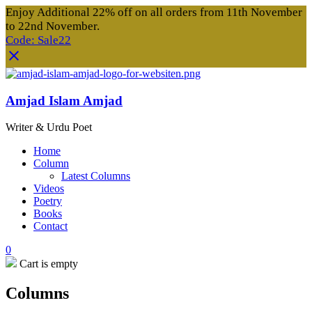
Enjoy Additional 22% off on all orders from 11th November
to 22nd November.
Code: Sale22
Amjad Islam Amjad
Writer & Urdu Poet
Home
Column
Latest Columns
Videos
Poetry
Books
Contact
0
Cart is empty
Columns