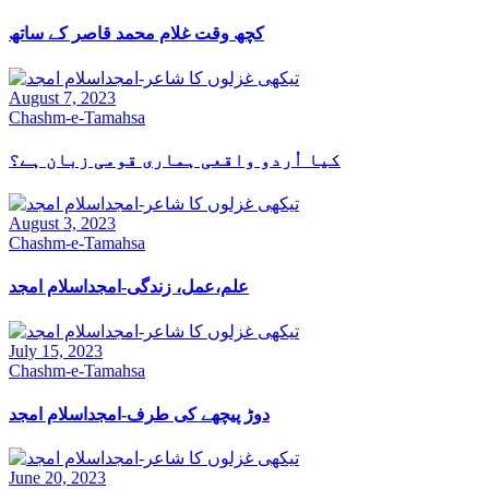
کچھ وقت غلام محمد قاصر کے ساتھ
August 7, 2023
Chashm-e-Tamahsa
کیا اُردو واقعی ہماری قومی زبان ہے؟
August 3, 2023
Chashm-e-Tamahsa
علم،عمل، زندگی-امجداسلام امجد
July 15, 2023
Chashm-e-Tamahsa
دوڑ پیچھے کی طرف-امجداسلام امجد
June 20, 2023