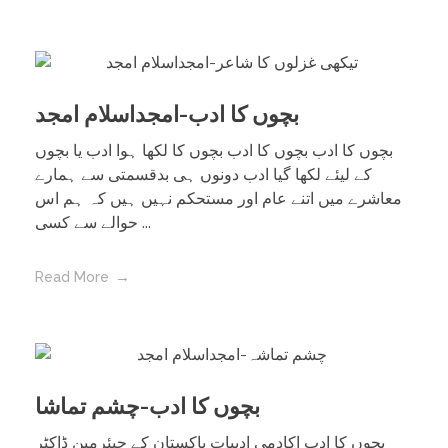
بچوں کا ادب-امجداسلام امجد
بچوں کا ادب بچوں کا ادب بچوں کا لکھا ہوا ادب یا بچوں
کے لیئے لکھا گیا ادب دونوں ہی بدقسمتی سے ہمارے
معاشرے میں اتنے عام اور مستحکم نہیں ہیں کہ ہم اس
حوالے سے کسی ...
Read More
بچوں کا ادب-چشم تماشا
بچوں کا ادب اکادمی ادبیات پاکستان کے چیئرمین ڈاکٹر