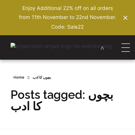
Enjoy Additional 22% off on all orders
from 11th November to 22nd November.
Code: Sale22
Amjad Islam Amjad
Writer & Urdu Poet
Home
بچوں کا ادب
Posts tagged: بچوں
کا ادب