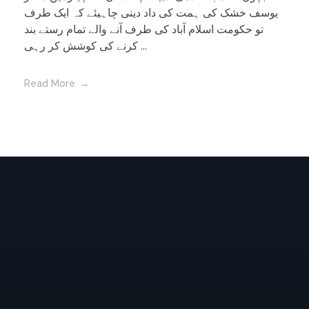
یوسف خشک کی ہمت کی داد دینی چاہیئے کہ ایک طرف
تو حکومت اسلام آباد کی طرف آنے والے تمام رستے بند
کرنے کی کوشش کر رہی ...
Read More
Amjad Islam Amjad
Writer & Urdu Poet
Amjad Islam Amjad, PP, Sitara-e-Imtiaz (Urdu: امجد
اسلام امجد) (born 4 August 1944) is an Urdu poet,
drama writer and lyricist from Pakistan. The author