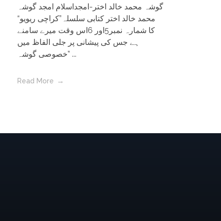
گوشہ محمد خالد اختر-امجداسلام امجد گوشہ
محمد خالد اختر کتابی سلسلہ”کراچی ریویو“
کا شمارہ نمبر5اور 6اس وقت میرے سامنے
ہے جس کی پیشانی پر جلی الفاظ میں
”خصوصی گوشہ ...
Read More
Amjad Islam Amjad
Writer & Urdu Poet
Amjad Islam Amjad, PP, Sitara-e-Imtiaz (U
اسلام امجد) (born 4 August 1944) is an Urdu poet,