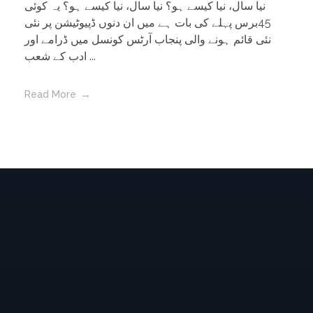
نیا سال، نیا کیسے ہو؟ نیا سال، نیا کیسے ہو؟ یہ کوئی
45برس پہلے کی بات ہے میں ان دنوں ڈپیوٹیشن پر نئی
نئی قائم ہونے والی پنجاب آرٹس کونسل میں ڈرامے اور
ادب کے شعب ...
Read More
Amjad Islam Amjad
Writer & Urdu Poet
Amjad Islam Amjad, PP, Sitara-e-Imtiaz (Urdu: امجد
اسلام امجد) (born 4 August 1944) is an Urdu poet,