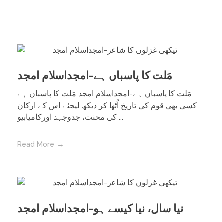
مَلت کا پاسباں ہے-امجداسلام امجد
مَلت کا پاسباں ہے-امجداسلام امجد مَلت کا پاسباں ہے
کسی بھی قوم کی تاریخ اُٹھا کر دیکھ لیجئے اس کے ارکان
کی محنت، جدوجہد اورکامیابیو ...
Read More
نیا سال، نیا کیسے ہو-امجداسلام امجد