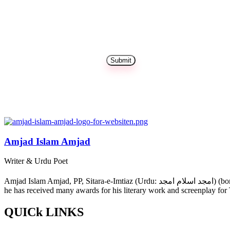
Amjad Islam Amjad
Writer & Urdu Poet
Amjad Islam Amjad, PP, Sitara-e-Imtiaz (Urdu: امجد اسلام امجد) (born 4 August 1944) is an Urdu poet, drama writer and lyricist from Pakistan. The author of more than 40 books in a career spanning 50 years,
he has received many awards for his literary work and screenplay for
QUICk LINKS