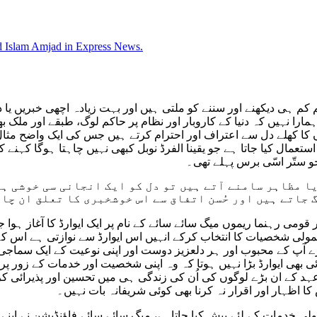
ہی دیکھنے اور سننے کو ملتی ہیں اور بہت زیادہ اچھی خبریں یا دنیا
را نہیں کہ دنیا کے کاروبار اور نظام پر حاکم لوگ، طبقے اور ملک ب
یتوں کا کھلے دل سے اعتراف اور احترام کرتے ہیں جس کی ایک واضح 
 بطور ایک اصول کے اختیار اور استعمال کیا جاتا ہے جو یقینا الفرڈ نوبل کبھی نہیں چ
و ستّر اسّی برس پہلے تھی۔
ا مظاہر سامنے آتے ہیں تو دل کو ایک انجانی سی خوشی ہو
 جاتے ہیں اور حُسن اتفاق سے اس خوشخبری کا تعلق ان چا
ر قومی رہنما ریموں میگ سائے سائے کے نام پر ایک ایوارڈ کا آغاز ہوا 
لی شخصیات کا انتخاب کرکے انہیں اس ایوارڈ سے نوازتی ہے اس کے ای
ام شامل ہیں جبکہ اس برس یعنی 2021ء میں ہمارے آپ کے محبوب اور ہر دلعزیز دوست اور اپنی 
ی بھی ایوارڈ بڑا نہیں ہوتا کہ وہ اپنی شخصیت اور خدمات کے زور پر ہ
ہد کے ان بڑے لوگوں کی اُن کی زندگی ہی میں تحسین اور پذیرائی کر
کا اظہار اور اقرار نہ کرنا بھی کوئی شریفانہ بات نہیں۔
لی خدمات کے لئے پیش کیا جاتاہے، میگ سائے سائے فاؤنڈیشن نے اپنے ا