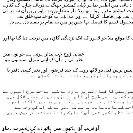
کی دہائی میں اطہر طاہر ڈپٹی کمشنر جھنگ نے دریائے چناب کے کنارے
ٹ کمشنر مقرر ہوئے تھے یکے از منتظمین تھے اور یہیں اُن سے پہلی
 سے بھی فاصلہ کرلیا ہے اور اب اپنے آپ کو خدمتِ خلق سے
مجہول قسم کا فیصلہ تھا جس پر میں نے تمام تر تنقید دل ہی دل
موقع ملا جو لاہور کے ایک نزدیگی گاؤں میں ترتیب دیا گیا تھا اور
عقابی رُوح جب بیدار ہوتی ہے جوانوں میں
نظر آتی ہے اُن کو اپنی منزل آسمانوں میں
یس برس قبل دو لاکھ روپے کے چند قرضوں اور بغیر کسی دفتر یا
یورسٹی کا قیام سب پر بازی لے گیا ہے جس طرح انہوں نے
دکھایا اُسی طرح اُن کا یہ دعوٰی بھی اب عملی شکل میں
کیا جاسکتا ہے۔ آخرمیں ایک بار پھر میں ڈاکٹر امجد
ب کے ساتھ ساتھ ہم سب کا بھی ہے کہ اس کی وجہ سے
ا نظم لکھی تھی اُس کے ایک بند کے ساتھ اس خوش خبری
آؤ قریب آؤ، ہاتھوں میں ہاتھ دے کر،زنجیر سی بناؤ