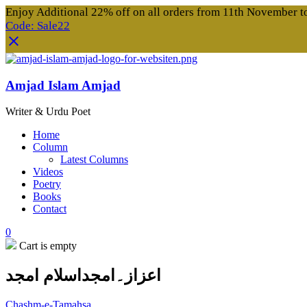
Enjoy Additional 22% off on all orders from 11th November 
Code: Sale22
Amjad Islam Amjad
Writer & Urdu Poet
Home
Column
Latest Columns
Videos
Poetry
Books
Contact
0
Cart is empty
اعزاز۔امجداسلام امجد
Chashm-e-Tamahsa