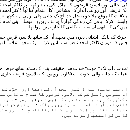
کی بحالی اور بلاسود قرضوں کے ماڈل کی بنیاد رکھنے پر ڈاکٹر امجد 
ایک تاریخی اور روائتی انداز کے مشاعرے کا اہتمام کیا تھا ڈاکٹر 
ملاقات کا موقع ملا جو بفضل خدا آج تک چلتی چلی آرہی ہے کچھ عر
وابستہ کرکے باقی کی زندگی گزارنا چاہتے ہیں یہ فیصلہ اپنی تمام 
میں کی کہ ابھی اُن سے بے تکلفی کا آغاز نہیں ہوا تھا۔
اخوتّ کے بالکل ابتدائی دنوں میں مجھے اُن کے ساتھ بلا سود قرضِ حس
جس کے دوران ڈاکٹر امجد ثاقب سے باتیں کرتے ہوئے مجھے علامہ اقبال ک
تب سے اب تک ”اخوت“ خواب سے حقیقت بننے کے ساتھ ساتھ قرض حسن ک
عملے کے چلنے والی اخوت اب 50ارب روپیوں کے بلاسود قرضے جاری کرنے کے بعد تقریباً 49لاکھ خاندانوں اور اڑھائی کروڑ غریب اور کم وسیلہ لوگوں کے شانہ بشانہ کھڑی ہے۔
ان بیس برسوں میں ڈاکٹر امجد اُن کے رفقا اور اخوّت کے
اس عمومی ردّعمل کو کہ بلاسُود قرضوں کا نظام ناقابلِ عم
مکمل ہوکر ہمارے سامنے ہے کہ فِیس کے بغیر بھی تعلیم 
ثاقب اور اُں کے احباب سمیت پوری پاکستانی قوم کو اس ا
دنیا کے نقشے پر ایک بار پاکستان کا نام چمکا اور جگمگ
کا مل کر استقبال کرتے ہیں۔