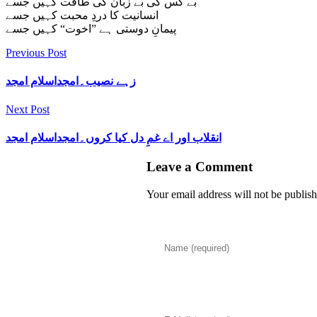
بے کس کی بے زبان کی طاقت کہیں جسے
انسانیت کا دردِ محبت کہیں جسے
پیمانِ دوستی ہے ”اخوت“ کہیں جسے
Previous Post
زہے نصیب۔امجداسلام امجد
Next Post
انقلاب اور اے غمِ دل کیا کروں۔امجداسلام امجد
Leave a Comment
Your email address will not be publis