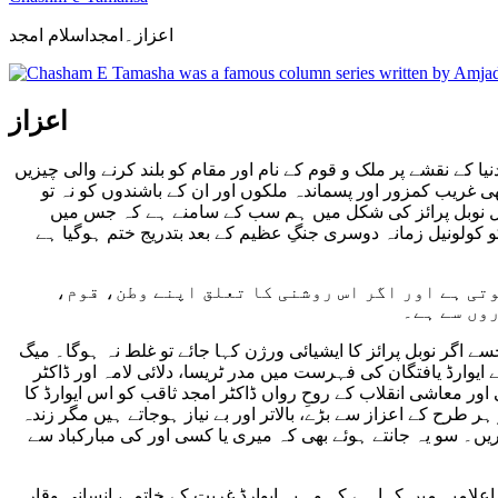
اعزاز۔امجداسلام امجد
اعزاز
 کے نقشے پر ملک و قوم کے نام اور مقام کو بلند کرنے والی چیزیں
ھی غریب کمزور اور پسماندہ ملکوں اور ان کے باشندوں کو نہ تو
مثال نوبل پرائز کی شکل میں ہم سب کے سامنے ہے کہ جس میں
اہتا ہوگا کہنے کو کولونیل زمانہ دوسری جنگِ عظیم کے بعد بتدریج ختم ہوگیا ہے
تی ہے اور اگر اس روشنی کا تعلق اپنے وطن، قوم،
روں سے ہے۔
جسے اگر نوبل پرائز کا ایشیائی ورژن کہا جائے تو غلط نہ ہوگا۔ میگ
وارڈ یافتگان کی فہرست میں مدر ٹریسا، دلائی لامہ اور ڈاکٹر
نوعیت کے ایک سماجی اور معاشی انقلاب کے روحِ رواں ڈاکٹر امجد ثاقب کو اس ایوارڈ کا
ر طرح کے اعزاز سے بڑے، بالاتر اور بے نیاز ہوجاتے ہیں مگر زندہ
یں۔ سو یہ جانتے ہوئے بھی کہ میری یا کسی اور کی مبارکباد سے
علامیہ میں کہا ہے کہ وہ یہ ایوارڈ غربت کے خاتمہ، انسانی وقار