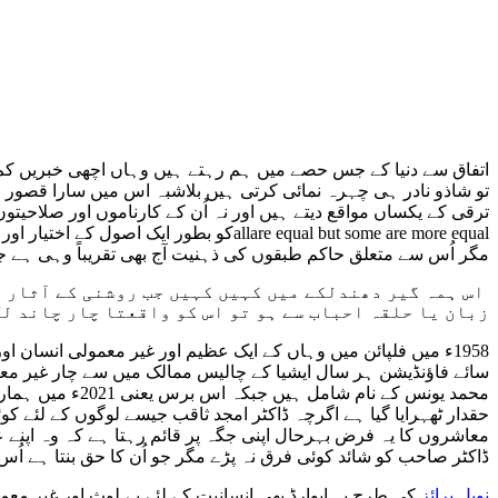
اتفاق سے دنیا کے جس حصے میں ہم رہتے ہیں وہاں اچھی خبریں کم کم 
تو شاذو نادر ہی چہرہ نمائی کرتی ہیں بلاشبہ اس میں سارا قصور ہما
ترقی کے یکساں مواقع دیتے ہیں اور نہ اُن کے کارناموں اور صلاح
allare equal but some are more equalکو
مگر اُس سے متعلق حاکم طبقوں کی ذہنیت آج بھی تقریباً وہی ہے ج
اس ہمہ گیر دھندلکے میں کہیں کہیں جب روشنی کے آثار ی
زبان یا حلقہ احباب سے ہو تو اس کو واقعتا چار چاند لگ
1958ء میں فلپائن میں وہاں کے ایک عظیم اور غیر معمولی انسان او
سائے فاؤنڈیشن ہر سال ایشیا کے چالیس ممالک میں سے چار غیر معمو
محمد یونس کے ن
حقدار ٹھہرایا گیا ہے اگرچہ ڈاکٹر امجد ثاقب جیسے لوگوں کے لئے کوئ
معاشروں کا یہ فرض بہرحال اپنی جگہ پر قائم رہتا ہے کہ وہ اپنے ع
ڈاکٹر صاحب کو شائد کوئی فرق نہ پڑے مگر جو اُن کا حق بنتا ہے اُس 
نوبل پرائز
کی طرح یہ ایوارڈ بھی انسانیت کے لئے بے لوث اور غیر معمو