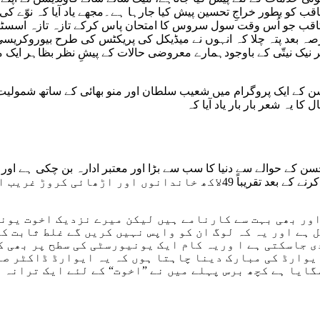
ثاقب کو بطور خراجِ تحسین پیش کیا جارہا ہے۔مجھے یاد آیا کہ نوّے 
امجد ثاقب جو اُس وقت سول سروس کا امتحان پاس کرکے تازہ تازہ اسسٹن
صہ بعد پتہ چلا کہ انہوں نے میڈیکل کی پریکٹس کی طرح بیوروکریسی
تر نیک نیتّی کے باوجودہمارے معروضی حالات کے پیشِ نظر بظاہر ایک 
ن کے ایک پروگرام میں شعیب سلطان اور منو بھائی کے ساتھ شمولیت کا 
ا یہ شعر بار بار یاد آیا کہ
ے حوالے سے دنیا کا سب سے بڑا اور معتبر ادارہ بن چکی ہے اور ب
 اور بھی بہت سے کارنامے ہیں لیکن میرے نزدیک اخوت یون
ل ہے اور یہ کہ لوگ ان کو واپس نہیں کریں گے غلط ثابت کر 
دی جاسکتی ہے ا وریہ کام ایک یونیورسٹی کی سطح پر بھی 
یوارڈ کی مبارک دینا چاہتا ہوں کہ یہ ایوارڈ ڈاکٹر صاح
ایا ہے کچھ برس پہلے میں نے ”اخوت“ کے لئے ایک ترانہ نم