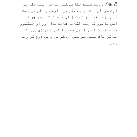
4956/-روپے قیمت لگائی گئی ہے جو اپنی جگہ پر
ایک سوالیہ نشان ہے مگر فی الوقت ہم اس کی بحث
میں پڑے بغیر اُن ٹیکسز کی بات کرتے ہیں جن کے
اصل ناموں کا پتہ لگانا شائدخدا اور ان ٹیکسوں
کے عائد کرنے و الوں کے سوا کسی اور ذِی روح کے
بس کی بات نہیں سو میں ان کو من و عن درج کر رہا
ہوں۔
LESCO Charges 435
Taxes, Charges
E. Duty 80, 89
TV Fees 35
GST 95
Fc Surcharge 113-52
واضح رہے کہ یہ صرف 264یونٹ کا بِل ہے جس میں
Off Peak اور Peak کے مختلف ریٹس بھی شامل ہیں
یہاں تک تو یہ بات کسی نہ کسی طرح قابلِ فہم و
برداشت تھی مگر جب اس میں 6900/- روپے فیول
پرائس ایڈجسٹمنٹ کے نام پر مزید ڈالے گئے تو یہ بل