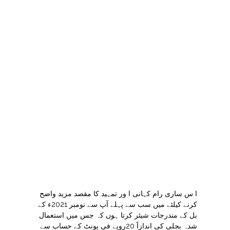
مین گھروں کے میٹروں کی ریڈنگ کو مُک مُکا کے ذریعے
کچھ سے کچھ کر دیتے ہیں تو اُن کے افسران بڑی بڑی
فیکٹریوں کے مالکان سے ”سمجھوتہ“ کرکے وہاں
استعمال ہونے و الی بجلی کو جادو کی ٹوپی پہنا دیتے
ہیں اور جہاں تک عوام کا تعلق ہے وہ شہر وں میں
”کُنڈا کلچر“ یا بعض علاقوں میں زبردستی کی مفت
بجلی کے باعث اس صُورتِ حال کو مزید گھمبیر بنا دیتے
ہیں رہی سہی کسر حکومتیں پورا کردیتی ہیں کہ ان
سارے نقصانات کو جمع کر کے کسی حکم یا فیصلے کے
ذریعے سے عام اور ایمانداری سے بل ادا کرنے والوں کے
کھاتے میں ڈال دیا جاتا ہے جو انہیں تسلیم ا ور ادا کرنے
پر مجبور ہوتے ہیں کہ عدم ادائیگی کی صورت میں اُن
کا حُقہ پانی بند ہوجاتاہے یعنی بجلی کے بلبوں اورٹیوبوں
کے ساتھ ساتھ فریج، فریزر، واشنگ مشین، ہیٹر، اے
سی، کُولر، موبائل کے چارجر اور دروازے کی گھنٹی تک
کام کرنا چھوڑ دیتے ہیں اور یہ وہ سزا ہے جو فی زمانہ
اگر موت سے زیادہ نہیں تو کم بھی نہیں۔
ا س ساری رام کہانی ا ور تمہید کا مقصد مزید واضح
کرنے کیلئے میں سب سے پہلے آپ سے نومبر 2021ء کے
بل کے مندرجات شیئر کرتا ہوں کہ جس میں استعمال
شدہ بجلی کی اندازاََ 20روپے فی یونٹ کے حساب سے