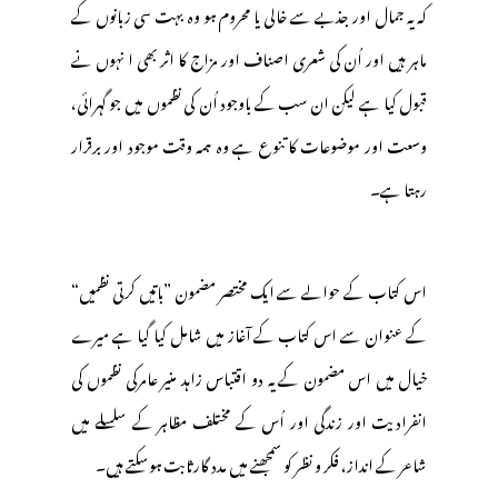
کہ یہ جمال اور جذبے سے خالی یا محروم ہو وہ بہت سی زبانوں کے
ماہر ہیں اور اُن کی شعری اصناف اور مزاج کا اثر بھی ا نہوں نے
قبول کیا ہے لیکن ان سب کے باوجود اُن کی نظموں میں جو گہرائی،
وسعت اور موضوعات کا تنوع ہے وہ ہمہ وقت موجود اور برقرار
رہتا ہے۔
اس کتاب کے حوالے سے ایک مختصر مضمون ”باتیں کرتی نظمیں“
کے عنوان سے اس کتاب کے آغاز میں شامل کیا گیا ہے میرے
خیال میں اس مضمون کے یہ دو اقتباس زاہد منیر عامرکی نظموں کی
انفرادیت اور زندگی اور اُس کے مختلف مظاہر کے سلسلے میں
شاعر کے انداز، فکر و نظر کو سمجھنے میں مدد گارثابت ہوسکتے ہیں۔