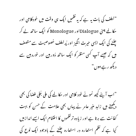
”لطف کی بات یہ ہے کہ یہ نظمیں ایک ہی وقت میں خودکلامی اور
مکالمے یعنی Dialogueاور Monologue کو ایک ساتھ لے کر
چلنے کی ایک ایسی حیرت انگیز اور پُرلطف خصوصیت سے متصف
ہیں کہ جیسے آپ کسی منظر کو ایک ساتھ دُوربین اور خوردبین سے
دیکھ رہے ہوں“
”اب آیئے کچھ نمونے خود کلامی اور مکالمے کی مِلی جُلی فضا کی بھی
دیکھتے ہیں زاہد منیر عامر نے یہاں بھی علامت کے حسن کو بہت
کفائت سے برتا ہے اور زیادہ ترنظموں کا اختتام ایک ایسے اندازمیں
کیا ہے کہ نظم استعارہ در استعارہ چلنے کے باوجود ایک نوع کی