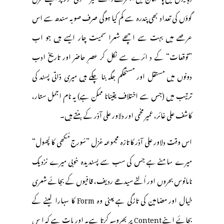
گوؤں کی تعداد بھی پندرہ سے کم کیا ہوگی صرف صوبہ سندھ سے اس
عرصے میں بہت سے اچھے شعرا سمیت چار ایسے ہیں جو اب
”توقعات“ کے د ائرے سے نکل کر عصرِ حاضر اور تاریخ ادب
دونوں میں مستقل اور مستحکم جگہ بنا چکے ہیں میری ذاتی پسند کی
ترتیب میں (جس سے اختلاف یقینانا ممکن ہے) یہ نام اجمل ستار،
کاشف علی غائر، عمیر مخمی اور دلاور علی آذر کے بنتے ہیں۔
اس وقت دلاور علی آذر کا تازہ مجموعہ غزل ”سُورج مُکھی کا پُھول“
میرے سامنے ہے جس کی سب سے پسندیدہ خوبی میرے نزدیک
نامانوس بحروں اور اُلٹے سیدھے ردیف، قافیوں کے بجائے شعری
خیال اور مضامین کی تازگی ہے یعنی وہ Form کا سہارا لینے کے
بجائے اپنے Content پر بھروسہ کرتا ہے یہ اور بات ہے کہ ا س