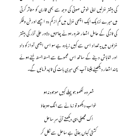
کی بیشتر غزلیں اپنی خوش صوتی کی وجہ سے بھی قاری کو متاثر کرتی
ہیں میرے نزدیک ایک اچھی غزل میں کم از کم دو اچھے اور فن وفکر
کی تازگی کے حامل اشعار ضرور ہونے چاہییں دلاور علی آذر کی بیشتر
غزلوں میں یہ تعداد اس سے کہیں زیادہ ہے سو اس اچھی آواز کو داد
اور شاباش دینے کے ساتھ اس مجموعے سے جستہ جستہ چُنے ہوئے
چند اشعار دیکھیئے یقینا آپ بھی میری بات کی تائید فرمائیں گے۔
شعر وہ لکھو جو پہلے کہیں موجود نہ ہو
خواب دیکھو تو زمانے سے الگ ہوجاؤ
اک مچھلی یہی دیکھتے آئی سرِ ساحل
کشتی کہاں جاتی ہے ساحل سے نکل کر