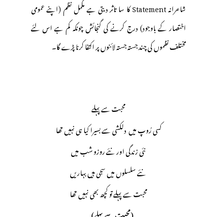
شاعرانہ Statement کا سا تاثر دیتی ہے مکمل نظم (اپنے عمومی
اختصار کے باوجود) درج کرنے کی گنجائش چونکہ کم ہے اس لئے
مختلف نظموں کی چند جستہ جستہ لائنوں پر اکتفا کرنا پڑے گا۔
محبت سے پہلے
کسی رُوپ میں دلکشی سے بسیرا کیا ہی نہیں تھا
نئی زندگی اور نئے روزو شب میں
نئے سلسلوں میں سجی ہیں بہاریں
محبت سے پہلے تو کچھ بھی نہیں تھا
(محبت سے پہلے)