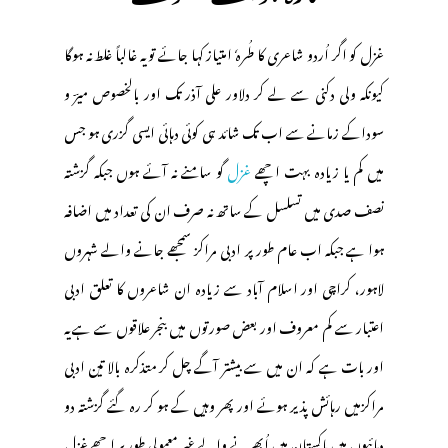
غزل کو اگر اُردو شاعری کا طُرہٗ امتیاز کہا جائے تو یہ غالباً غلط نہ ہوگا
کیونکہ ولی دکنی سے لے کر دلاور علی آذر تک اور بالخصوص میرؔ و
سوداکے زمانے سے اب تک شائد ہی کوئی دہائی ایسی گزری ہو جس
میں کم یا زیادہ بہت اچھے
غزل
گو سامنے نہ آئے ہوں جبکہ گزشتہ
نصف صدی میں تسلسل کے ساتھ نہ صرف ان کی تعداد میں اضافہ
ہوا ہے جبکہ اب عام طور پر ادبی مراکز سمجھے جانے والے شہروں
لاہور، کراچی اور اسلام آباد سے زیادہ ان شاعروں کا تعلق ادبی
اعتبار سے کم معروف اور بعض صورتوں میں بنجر علاقوں سے ہے یہ
اور بات ہے کہ ان میں سے بیشتر آگے چل کر متذکرہ بالا تین ادبی
مراکزمیں رہائش پذیر ہوئے اور پھر وہیں کے ہو کر رہ گئے گزشتہ دو
دہائیوں میں پاکستان میں اُبھرنے والے غیر معمولی طورپر اچھے غزل