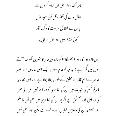
پھر اک روز اَجل ان تمام کُرتوں سے
نکال دے گی کلف کل مَن علیہا فان
پاس ہے لفظ کی حرمت کا وگرنہ آذّر
کوئی تمغہ تو نہیں ملتا غزل خوانی پر
اس تازہ ہوا کا دوسرا جھونکا ڈاکڑ زاہد منیر عامر کا شعری مجموعہ ”آتے
دنوں میں گُم“ ہے زاہد منیر کو عام طور پر ایک اعلیٰ مدرس اور عصرِ
حاضر کے اہم نقاد اور محقق کے طور پر جانا جاتا ہے ا ور اس بھاری
بھرکم قسم کی شہرت میں ان کی شاعری کو وہ توجہ نہیں مل پائی جس
کی وہ اہل اور مستحق ہے اگرچہ ان کی شاعری میں بھی اُن کا علم
اور فلسفے پر اُن کی دسترس نمایاں اور غالب ہے لیکن ایسا بھی نہیں