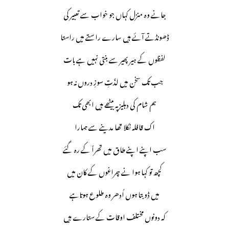
جانے وہ منزل کہاں جو خواب سے تعبیر کی
ڈھونڈتے آئے ہیں سارے راستے میں راستا
لفظوں کے ہیر پھیر سے بنتی نہیں ہے بات
جب تک سخن میں لذّتِ سوزِ دروں نہ ہو
ہم شام کی دہلیز پہ بیٹھے ہیں ابھی تک
اک قافلہ نکلا تھا مدینے سے ہمارا
سب اپنے اپنے طاق میں تھراّ کے رہ گئے
کچھ تو کہا ہوا نے چراغوں کے کان میں
میں ڈوبتا ہوں اُدھر وہ طلوع ہوتاہے
کہ دونوں مختلف اوقات کے ستارے ہیں