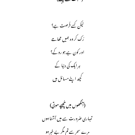
لیکن کسے فُرصت ہے؟
رُک کر وہ ہمیں تھامے
اور کون ہے جو روکے؟
ہر ایک کی دنیا کے
کچھ اپنے مسائل ہیں
(آنکھوں میں چُھپے موتی)
تمہاری ضرورت سے میں آشنا ہوں
مرے سحر سے تم مگر بے خبر ہو