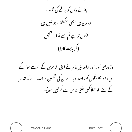
بِتائے دنوں کو بدلنے کی قیمت
وہ دن ہیں ابھی منکشف جو نہیں ہیں
فزوں تر ہے تم سے تمہارا تخیّل
(کریڈٹ کارڈ)
دلاورعلی آذر اور زاہد منیر عامر نے ا پنی شاعری کے ذریعے ہوا کے
جن تازہ جھونکوں کو راستہ دیا ہے ان کی تحسین واجب ہے کہ شاعر
کے لئے داد عملاً کسی ملٹی وٹامن سے کم نہیں ہوتی۔
Previous Post
Next Post