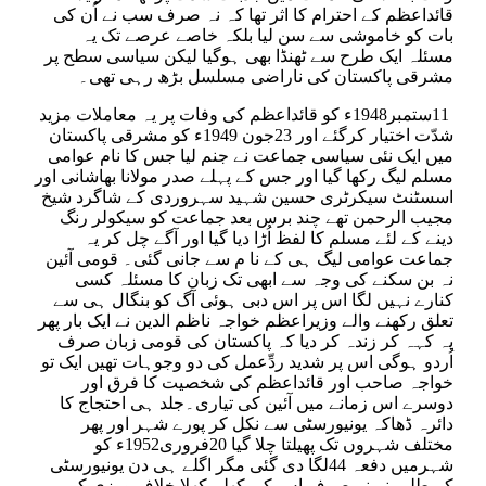
قائداعظم کے احترام کا اثر تھا کہ نہ صرف سب نے اُن کی
بات کو خاموشی سے سن لیا بلکہ خاصے عرصے تک یہ
مسئلہ ایک طرح سے ٹھنڈا بھی ہوگیا لیکن سیاسی سطح پر
مشرقی پاکستان کی ناراضی مسلسل بڑھ رہی تھی۔
11ستمبر1948ء کو قائداعظم کی وفات پر یہ معاملات مزید
شدّت اختیار کرگئے اور 23جون 1949ء کو مشرقی پاکستان
میں ایک نئی سیاسی جماعت نے جنم لیا جس کا نام عوامی
مسلم لیگ رکھا گیا اور جس کے پہلے صدر مولانا بھاشانی اور
اسسٹنٹ سیکرٹری حسین شہید سہروردی کے شاگرد شیخ
مجیب الرحمن تھے چند برس بعد جماعت کو سیکولر رنگ
دینے کے لئے مسلم کا لفظ اُڑا دیا گیا اور آگے چل کر یہ
جماعت عوامی لیگ ہی کے نا م سے جانی گئی۔ قومی آئین
نہ بن سکنے کی وجہ سے ابھی تک زبان کا مسئلہ کسی
کنارے نہیں لگا اس پر اس دبی ہوئی آگ کو بنگال ہی سے
تعلق رکھنے والے وزیراعظم خواجہ ناظم الدین نے ایک بار پھر
یہ کہہ کر زندہ کر دیا کہ پاکستان کی قومی زبان صرف
اُردو ہوگی اس پر شدید ردِّعمل کی دو وجوہات تھیں ایک تو
خواجہ صاحب اور قائداعظم کی شخصیت کا فرق اور
دوسرے اس زمانے میں آئین کی تیاری۔جلد ہی احتجاج کا
دائرہ ڈھاکہ یونیورسٹی سے نکل کر پورے شہر اور پھر
مختلف شہروں تک پھیلتا چلا گیا 20فروری1952ء کو
شہرمیں دفعہ 44لگا دی گئی مگر اگلے ہی دن یونیورسٹی
کے طلبہ نے نہ صرف اس کی کھلم کھلا خلاف ورزی کی