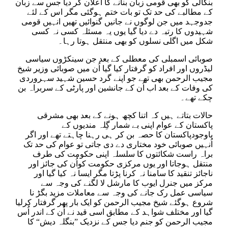
بنگالی کو بھی قومی زبان بنانے کا اعلان کر دیا جس سے زبان
کے مطالبے کی حد تک تو بات ختم ہوگئی مگر اس کے لئے
جدوجہد میں جن لوگوں نے جانیں گنوائیں تھیں انہیں قومی
شہیدوں کا رتبہ دے دیا گیا یوں یہ مسئلہ کسی نہ کسی
شکل میں اگلی نسلوں کو بھی منتقل ہوتا رہا۔
صوبائی اسمبلی کی معطلی کے بعد جن سینکڑوں سیاسی
لیڈروں اور افراد کو گرفتار کیا گیا اُن میں صوبائی وزیر شیخ
مجیب الرحمن بھی تھے جو اپنے گرد حسین شہید سہروردی
کی وفات کے بعد اب اُن کے جانشین اور پارٹی کے سربراہ بن
چکے تھے۔
حالات بتاتے ہیں کہ اتنا کچھ ہونے کے بعد بھی مشرقی
پاکستان کے عوام اپنی بے شمار گِلہ مندیوں کے
باوجودپاکستان کا حصہ بن کر ہی رہنا چاہتے تھے اور اگر
اُنہیں صوبائی خود مختاری دے دی جاتی تو عوام کی حد تک
براہ راست شکائتوں کا سلسلہ اپنی حکومت کی طرف
منتقل ہوجاتا اور یوں مرکزی حکومت کواُن کی جائز اور
ناجائز تنقید کا سامنا نہ کرنا پڑتا مگر ایسا نہ کیا گیا اور
مرکز میں جنرل ایوب کا مارشل لا لگنے کی وجہ سے
سیاسی عمل رک جانے کی وجہ سے معاملات مزید بگڑ نا
شروع ہوگئے شیخ مجیب الرحمن کو ایک بار پھر گرفتار کرلیا
گیا اور مختلف شواہد کے مطابق اسی قید نے اُن کے اندر اُس
مجیب الرحمن کو جنم دیا جس کے نزدیک ”بنگلہ دیش“ کا