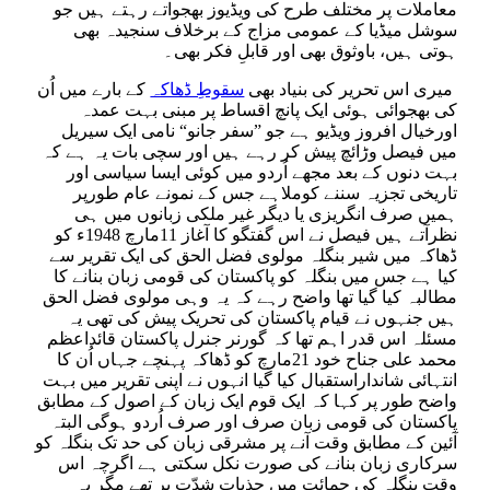
معاملات پر مختلف طرح کی ویڈیوز بھجواتے رہتے ہیں جو
سوشل میڈیا کے عمومی مزاج کے برخلاف سنجیدہ بھی
ہوتی ہیں، باوثوق بھی اور قابلِ فکر بھی۔
میری اس تحریر کی بنیاد بھی
سقوطِ ڈھاکہ
کے بارے میں اُن
کی بھجوائی ہوئی ایک پانچ اقساط پر مبنی بہت عمدہ
اورخیال افروز ویڈیو ہے جو ”سفر جانو“ نامی ایک سیریل
میں فیصل وڑائچ پیش کر رہے ہیں اور سچی بات یہ ہے کہ
بہت دنوں کے بعد مجھے اُردو میں کوئی ایسا سیاسی اور
تاریخی تجزیہ سننے کوملاہے جس کے نمونے عام طورپر
ہمیں صرف انگریزی یا دیگر غیر ملکی زبانوں میں ہی
نظرآتے ہیں فیصل نے اس گفتگو کا آغاز 11مارچ 1948ء کو
ڈھاکہ میں شیر بنگلہ مولوی فضل الحق کی ایک تقریر سے
کیا ہے جس میں بنگلہ کو پاکستان کی قومی زبان بنانے کا
مطالبہ کیا گیا تھا واضح رہے کہ یہ وہی مولوی فضل الحق
ہیں جنہوں نے قیام پاکستان کی تحریک پیش کی تھی یہ
مسئلہ اس قدر اہم تھا کہ گورنر جنرل پاکستان قائداعظم
محمد علی جناح خود 21مارچ کو ڈھاکہ پہنچے جہاں اُن کا
انتہائی شانداراستقبال کیا گیا انہوں نے اپنی تقریر میں بہت
واضح طور پر کہا کہ ایک قوم ایک زبان کے اصول کے مطابق
پاکستان کی قومی زبان صرف اور صرف اُردو ہوگی البتہ
آئین کے مطابق وقت آنے پر مشرقی زبان کی حد تک بنگلہ کو
سرکاری زبان بنانے کی صورت نکل سکتی ہے اگرچہ اس
وقت بنگلہ کی حمائت میں جذبات شدّت پر تھے مگر یہ