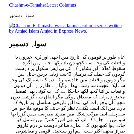
Chashm-e-Tamahsa
Latest Columns
سولہ دسمبر
سولہ دسمبر
عام طور پر قوموں کی تاریخ میں اچھی اور بُری خبروں یا
واقعات کی وجہ سے کچھ دن یاد رکھے جاتے ہیں اگرچہ
سقوطِ ڈھاکہ اور پشاور کے آئی پی ایس سکول پر دہشت
گردوں کے حملے کے درمیان 45سے زیادہ برس حائل ہیں
مگر دونوں واقعات میں 16دسمبرکے دن کے اشتراک کی وجہ
سے ایک عجیب سا رشتہ پیدا ہوگیا ہے ظاہر ہے ان دونوں
واقعات پر اتنا کچھ لکھا جاچکا ہے کہ اب کوئی بھی تفصیل
محض دہرانے کے مصداق ہوگی مگر اتفاق سے گزشتہ دنوں
مجھے اُن وجوہات کی ابتدا اور تاریخی تسلسل اور تاریخ کے
بارے میں ایک ایسے نکتہئ نظر کو جاننے کا موقع ملا جو اس
سے پہلے اتنی مرتّب شکل میں میری نظر سے نہیں گزرا تھا
سو میں نے چاہا کہ آپ کو بھی اس ”علم“ میں شامل کیا
جائے ہوا کچھ یوں کہ ہمارے شاعر دوست برادرم فاروق
طراز مجھے اکثر بہت اہم اور سنجیدہ قومی و معاشرتی