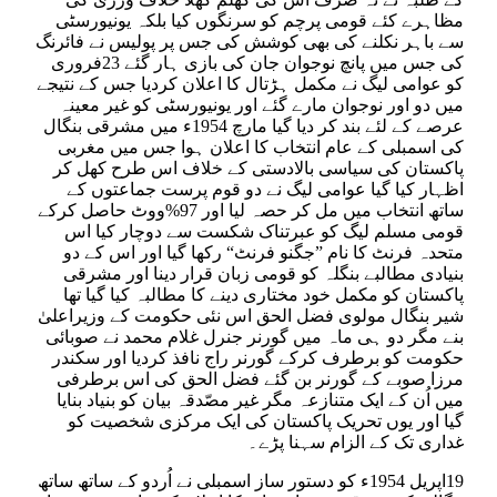
مظاہرے کئے قومی پرچم کو سرنگوں کیا بلکہ یونیورسٹی
سے باہر نکلنے کی بھی کوشش کی جس پر پولیس نے فائرنگ
کی جس میں پانچ نوجوان جان کی بازی ہار گئے 23فروری
کو عوامی لیگ نے مکمل ہڑتال کا اعلان کردیا جس کے نتیجے
میں دو اور نوجوان مارے گئے اور یونیورسٹی کو غیر معینہ
عرصے کے لئے بند کر دیا گیا مارچ 1954ء میں مشرقی بنگال
کی اسمبلی کے عام انتخاب کا اعلان ہوا جس میں مغربی
پاکستان کی سیاسی بالادستی کے خلاف اس طرح کھل کر
اظہار کیا گیا عوامی لیگ نے دو قوم پرست جماعتوں کے
ساتھ انتخاب میں مل کر حصہ لیا اور 97%ووٹ حاصل کرکے
قومی مسلم لیگ کو عبرتناک شکست سے دوچار کیا اس
متحدہ فرنٹ کا نام ”جگنو فرنٹ“ رکھا گیا اور اس کے دو
بنیادی مطالبے بنگلہ کو قومی زبان قرار دینا اور مشرقی
پاکستان کو مکمل خود مختاری دینے کا مطالبہ کیا گیا تھا
شیر بنگال مولوی فضل الحق اس نئی حکومت کے وزیراعلیٰ
بنے مگر دو ہی ماہ میں گورنر جنرل غلام محمد نے صوبائی
حکومت کو برطرف کرکے گورنر راج نافذ کردیا اور سکندر
مرزا صوبے کے گورنر بن گئے فضل الحق کی اس برطرفی
میں اُن کے ایک متنازعہ مگر غیر مصّدقہ بیان کو بنیاد بنایا
گیا اور یوں تحریک پاکستان کی ایک مرکزی شخصیت کو
غداری تک کے الزام سہنا پڑے۔
19اپریل 1954ء کو دستور ساز اسمبلی نے اُردو کے ساتھ ساتھ