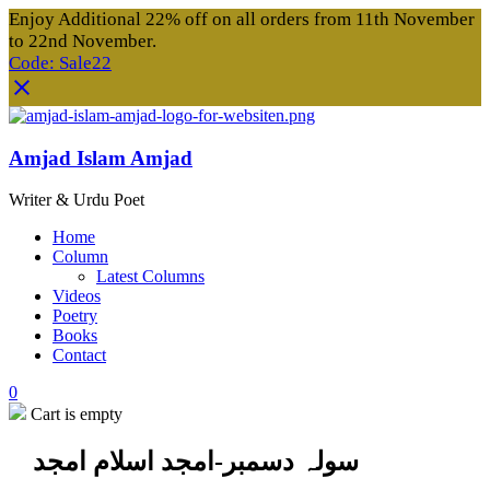
Enjoy Additional 22% off on all orders from 11th November
to 22nd November.
Code: Sale22
Amjad Islam Amjad
Writer & Urdu Poet
Home
Column
Latest Columns
Videos
Poetry
Books
Contact
0
Cart is empty
سولہ دسمبر-امجد اسلام امجد