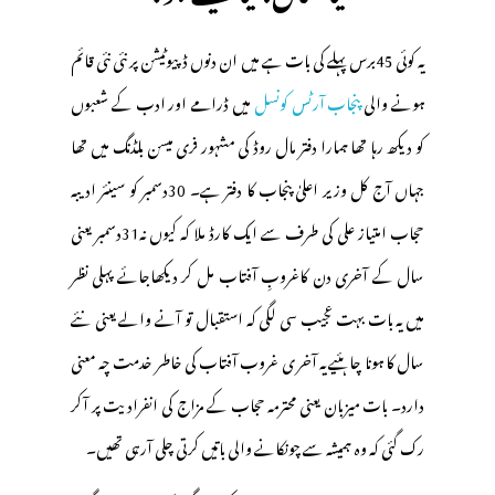
یہ کوئی 45برس پہلے کی بات ہے میں ان دنوں ڈپیوٹیشن پر نئی نئی قائم
ہونے والی
پنجاب آرٹس کونسل
میں ڈرامے اور ادب کے شعبوں
کو دیکھ رہا تھا ہمارا دفتر مال روڈ کی مشہور فری میسن بلڈنگ میں تھا
جہاں آج کل وزیر اعلیٰ پنجاب کا دفتر ہے۔ 30دسمبر کو سینئر ادیبہ
حجاب امتیاز علی کی طرف سے ایک کارڈ ملا کہ کیوں نہ31دسمبر یعنی
سال کے آخری دن کاغروبِ آفتاب مل کر دیکھاجائے پہلی نظر
میں یہ بات بہت عجیب سی لگی کہ استقبال تو آنے والے یعنی نئے
سال کا ہونا چاہئیے یہ آخر ی غروب آفتاب کی خاطر خدمت چہ معنی
دارد۔ بات میزبان یعنی محترمہ حجاب کے مزاج کی انفرادیت پر آکر
رک گئی کہ وہ ہمیشہ سے چونکانے والی باتیں کرتی چلی آرہی تھیں۔