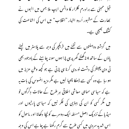
قبل ممبئی سے برادرم گلزار کا واٹس ایپ ملا جس میں انہوں نے
بھارت کے مشہور اُردو اخبار ”انقلاب“ میں اس کی اشاعت کی
کٹنگ بھیجی ہے۔
میں گزشتہ دوہفتوں سے ٹخنے میں فریکچر کی وجہ سے پلاسٹر میں لپٹے
پاؤں کے ساتھ 24گھنٹے گھر پرہی پڑا ہوں سو نہ چاہنے کے باوجود بھی
ٹی وی چینلز کی دشت نوردی کرنا ہی پڑتی ہے جو کچھ وطنِ عزیز میں
ہو رہا ہے وہ کسی سے ڈھکا چھپا نہیں ہے مگر مزید افسوس کی بات یہ
ہے کہ سیاسی سماجی معاشی اخلاقی ہر طرح کے حالات دِگرگوں تو
ہیں مگر کسی کو ان کی بہتری کی فکر نہیں کہ سیاسی پارٹیوں اور
میڈیاکے نزدیک اصل مسئلہ ایک دوسرے کو نیچا دکھانا اور ماحول کو
اس شدید سردی میں کسی طرح سے گرم رکھنا ہے چاہے اس کی وجہ