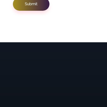
Amjad Islam Amjad
Writer & Urdu Poet
Amjad Islam Amjad, PP, Sitara-e-Imtiaz (Urdu: امجد
اسلام امجد) (born 4 August 1944) is an Urdu poet,
drama writer and lyricist from Pakistan. The author
of more than 40 books in a career spanning 50
years, he has received many awards for his literary