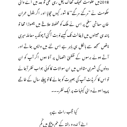
2018میں حکومت ٹھیک ٹھاک چل رہی تھی تو بعد میں آنے والی
حکومت نے ”مرگئے مرگئے“ کا شور کیوں مچایا اور اگر بقول عمران
خان معاشی سطح پر اس نے ملک کو محفوظ علاقے میں چھوڑا تھا تو
چند ہی مہینوں میں ڈیفالٹ تک کیسے نوبت آگئی؟ چونکہ یہ معاملہ میری
ناقص سمجھ سے بالکل ہی باہر ہے اس لئے میں واپس جاتے اور
آتے ہوئے برسوں کے نقطہئ اتصال پر آتا ہوں اگر آپ کو ان
دونوں کی شعری مثالوں میں ان سوالات کا کوئی جواب نظر آجائے
تو اس کا کریڈٹ آپ کی بصیرت کو جائے گا تو پہلے سال کے خاتمے
پر پیدا ہونے و الی کیفیات پر ایک نظر۔۔۔
کیا عجب رات ہے یہ
اپنے آئندہ و رختہ کے خم و پیچ میں گُم