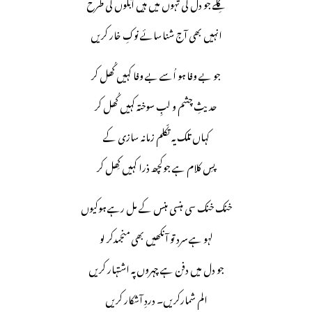
گِلے جو دل کی تہوں میں ہیں آبلوں کی طرح
انہیں بھی آج شناسائے نوکِ خار کریں
جو بے وفا ہو اُسے بے وفا کہیں کُھل کر
حدیثِ چشم و لبِ سوختہ کہیں کُھل کر
کہاں تلک یہ تکّلم زمانہ سازی کے
پسِ کلام ہے جوکچھ ذرا کہیں کِھل کر
خنک خنک سی ہنسی ہنس کے مل رہے ہوکیوں
لہو ہے سرد تو آنکھیں بھی منجمدکر لو
جو دل میں دفن ہے چہروں پہ اشتہار کریں
الم شمارکریں۔ دردِ آشکار کریں