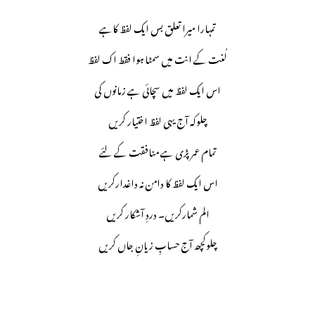
تمہارا میرا تعلق بس ایک لفظ کاہے
لُغت کے انت میں سمٹا ہوا فقط اک لفظ
اس ایک لفظ میں سچائی ہے زمانوں کی
چلوکہ آج یہی لفظ اختیار کریں
تمام عمر پڑی ہے منافقت کے لئے
اس ایک لفظ کا دامن نہ داغدارکریں
الم شمارکریں۔ دردِ آشکار کریں
چلوکچھ آج حسابِ زیانِ جاں کریں