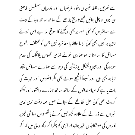
سے نفرتیں، غلط فہمیاں،خود غرضیاں اور دُوریاں مسلسل بڑھتی
ہی کیوں نہ چلی جائیں مجھے تاریخ پڑھنے کے ساتھ ساتھ دنیاکے بہت
سے معاشروں کوعملی طور پربھی دیکھنے کا موقع ملا ہے اس رُوئے
زمین پر کہیں بھی کوئی ایسا علاقہ یا معاشرہ نہیں جس کو مختلف النوع
مسائل کا سامنا نہ ہو ہماری خوئے غلامی ٹھوس پلاننگ کی عدم
موجودگی اور جیوپولیٹیکل پوزیشن کی وجہ سے ہمارے مسائل یقینا
زیادہ بھی ہیں اور نسبتاً اُلجھے ہوئے بھی مگر افسوس اور حیرت کی
بات یہ ہے کہ سیاستدانوں کے ساتھ ساتھ ہمارے دانشور اور ٹیکنو
کریٹ بھی کوئی حل نکالنے کے بجائے ہمیں ہمہ وقت بُری بُری
خبروں سے ڈرانے کے علاوہ کچھ نہیں کرتے بالخصوص معاشی تجزیہ
کاروں کی موشگافیاں غیر جانبدار آدمی کو چکرا کر رکھ دیتی ہیں کہ اگر