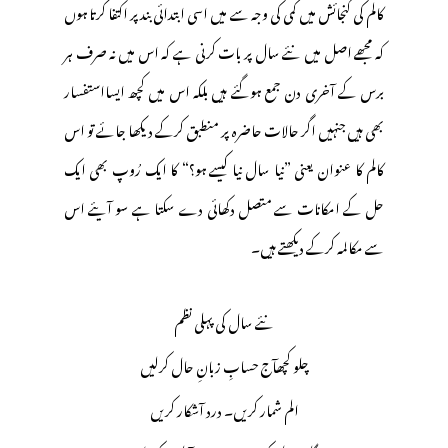
کالم کی گنجائش میں کمی کی وجہ سے میں اسی ابتدائی بند پر اکتفا کرتا ہوں
کہ مجھے اصل میں نئے سال پر بات کرنی ہے کہ اس میں نہ صرف ہر
برس کے آخری دن جمع ہوگئے ہیں بلکہ اس میں کچھ ایسااستفسار
بھی ہیں جنہیں اگر حالات حاضرہ پر منطبق کرکے دیکھا جائے تو اس
کالم کا عنوان یعنی ”نیا سال نیا کیسے ہو؟“ کا ایک رُوپ بھی ایک
حل کے امکانات سے متصل دکھائی دے سکتا ہے سو آیئے اس
سے مکالمہ کرکے دیکھتے ہیں۔
نئے سال کی پہلی نظم
چلو کچھآج حسابِ زبانِ حال کرلیں
الم شمار کریں۔ درد آشکار کریں