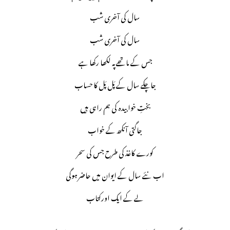
سال کی آخری شب
سال کی آخری شب
جس کے ماتھے پہ لکھا رکھا ہے
جاچکے سال کے پَل پَل کا حساب
بختِ خوابیدہ کی ہم راہی ہیں
جاگتی آنکھ کے خواب
کورے کاغذ کی طرح جس کی سحر
اب نئے سال کے ایوان میں حاضر ہوگی
لے کے ایک اورکتاب