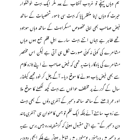
ہم وہاں پہنچے تو غروب آفتاب کے بعد مگر ایک بہت خوشگوار
حیرت کو وہاں اپنا منتظر پایا کہ بہت سی نامور شخصیات کے ساتھ
فیض صاحب بھی اپنی مخصوص مسکراہٹ کے ساتھ وہاں موجود
تھے ظاہر ہے جہاں اتنے بہت سارے اہلِ قلم جمع ہوں وہاں
مشاعرے کی کوئی نہ کوئی صورت نکل ہی آتی ہے لیکن اس مختصر
مشاعرے کی یادگار بات یہ تھی کہ فیض صاحب نے اپنے تازہ کلام
سے بھی فیض یاب ہونے کا موقع دیا۔ آگے چل کر خود مجھے کیلنڈر
سال کے گزرنے پر مختلف حوالوں سے بہت کچھ لکھنے کا موقع ملا
اور عمر بڑھنے کے ساتھ ساتھ دسمبر کے آخری دنوں کے بھی بہت
سے رُوپ سامنے آئے بلکہ ایک نظم تو جس کاعنوان ہی ’آخری چند
دن دسمبر کے“ ہے اتنی مقبول ہوئی کہ گزشتہ پندرہ بیس برس سے یہ
ہر دسمبر میں درجنوں پوسٹوں میں شامل ہوتی ہے بلکہ ابھی دودن