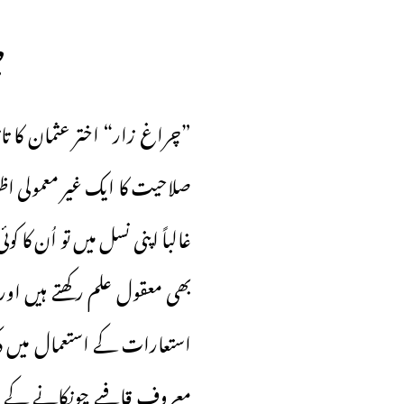
چ
”چراغ زار“ اختر عثمان کا تا
صلاحیت کا ایک غیر معمولی اظ
غالباً اپنی نسل میں تو اُن کا 
بھی معقول علم رکھتے ہیں او
استعارات کے استعمال میں دکھ
معروف قافیے چونکانے کے س