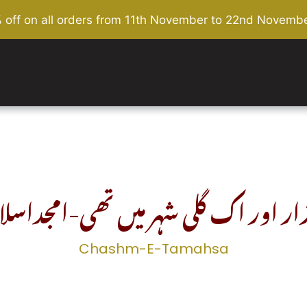
% off on all orders from 11th November to 22nd Novembe
ر اور اک گلی شہر میں تھی-امجداسلا
Chashm-E-Tamahsa