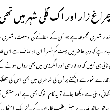
راغ زار اور اک گلی شہر میں تھی
زہ تر شعری مجموعہ ہے جو اُن کے مطالعے کی وسعت، شعری رو
ہار ہے کہ دورِ حاضر میں بہت کم شعر اٗ ان اوصاف سے اس قدر
کوئی ثانی ہی نہیں کہ وہ فارسی اور انگریزی میں بھی رواں ہونے ک
ر قدرے غور سے دیکھنے پر اُن کی شاعری میں بھی اس کی جھل
ائی دیتی ہے دیکھا جائے تو یہ کام انوکھا بھی ہے اور مشکل بھ
اتھ ساتھ قدرے سہل طلب قارئین کے لئے ایک امتحان ک