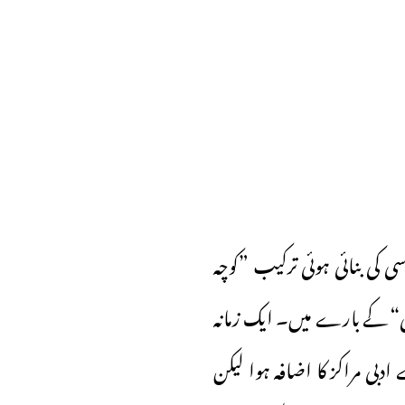
 کی بنائی ہوئی ترکیب ”کوچہ
ھی“ کے بارے میں۔ ایک زمانہ
دبی مراکز کا اضافہ ہوا لیکن