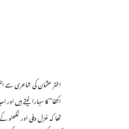
اختر عثمان کی شاعری سے انتخ
اکتفا“ کا سہارا لیتے ہیں او
تھا کہ غزل دہلی اور لکھنو کے