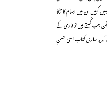
کہیں ان میں ابہام کا تڑکا
ن جب کُھلتے ہیں تو قاری کے
ئے کہ یہ ساری کتاب اسی حسنِ