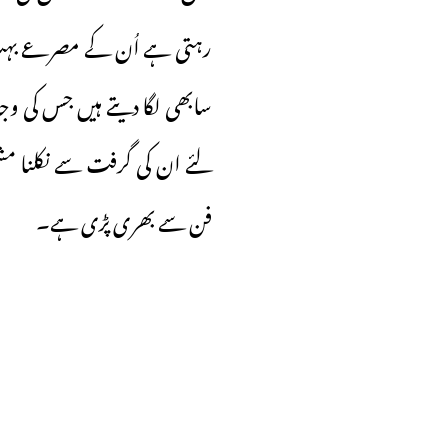
رہتی ہے اُن کے مصرعے بہت چ
سابھی لگا دیتے ہیں جس کی وج
لئے ان کی گرفت سے نکلنا مشکل
فن سے بھری پڑی ہے۔