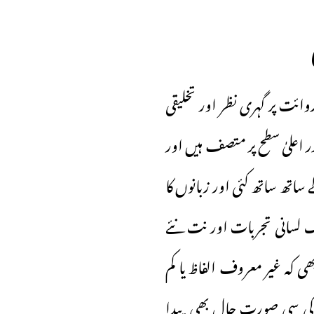
ائت پر گہری نظر اور تخلیقی
 اعلیٰ سطح پر متصف ہیں اور
ے ساتھ ساتھ کئی اور زبانوں کا
ک لسانی تجربات اور نت نئے
ی کہ غیر معروف الفاظ یا کم
ی سی صورتِ حال بھی پیدا