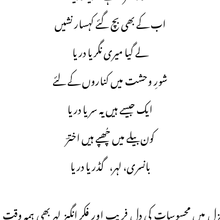
اب کے بھی بچ گئے کہسار نشیں
لے گیا میری نگریا دریا
شورِ وحشت میں کناروں کے لئے
ایک جیسے ہیں یہ سریا دریا
کون بیلے میں چُھپے ہیں اخترؔ
بانسری، لہر، گڈریا دریا
 میں محسوسات کی دل فریب اور فکر انگیز لہر بھی ہمہ وقت 