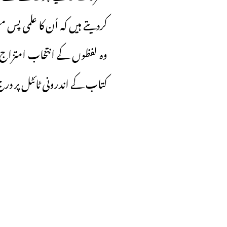
کردیتے ہیں کہ اُن کا علمی پس 
وہ لفظوں کے انتخاب امتزاج 
کتاب کے اندرونی ٹائٹل پر در