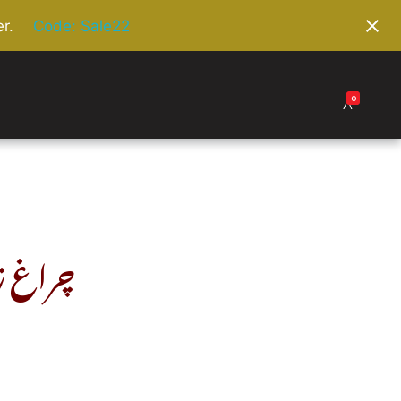
r.
Code: Sale22
0
چراغ زا