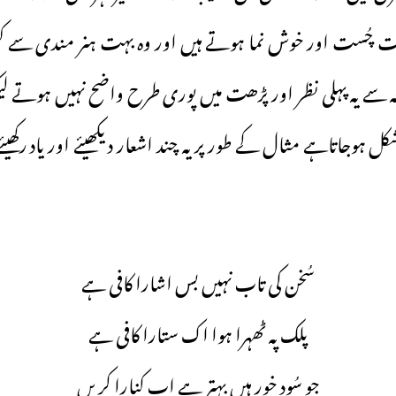
ُست اور خوش نما ہوتے ہیں اور وہ بہت ہنر مندی سے کہیں 
ہ سے یہ پہلی نظر اور پڑھت میں پوری طرح واضح نہیں ہوتے لیک
 ہوجاتاہے مثال کے طور پر یہ چند اشعار دیکھیئے اور یاد رکھی
سُخن کی تاب نہیں بس اشارا کافی ہے
پلک پہ ٹھہرا ہوا اک ستارا کافی ہے
جو سُود خور ہیں بہتر ہے اب کنارا کریں