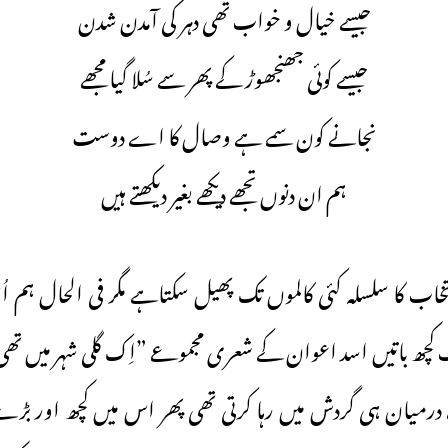
جیسے خیال و خواب تھی دہر کی آمدن شدن
جیسے کوئی جھنجھوڑ کے پھر سے سُلا گیا مجھے
نجانے کون سمے ہے وصال کا اے دوست
ہم ان دنوں تجھے دیکھے بغیر دیکھتے ہیں
اب کا سلسلہ کئی کالموں تک پھیل سکتاہے مگر فی الحال ہم اُسی
ر اب کچھ باتیں اسد اعوان کے شعری مجموعے ”اِک گلی شہر میں ت
 درمیان ہی گردش میں رہا کرتی تھی پھر اس میں کچھ اور بڑے ا