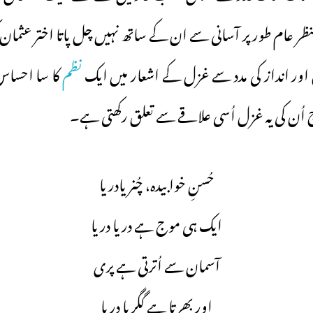
منظر عام طور پر آسانی سے ان کے ساتھ نہیں چل پاتا اختر عثمان 
اور انداز کی مدد سے غزل کے اشعار میں ایک
نظم
کا سا احساس
ج اُن کی یہ غزل اُسی علاقے سے تعلق رکھتی ہے۔
حُسنِ خوابیدہ، چُنریادریا
ایک ہی موج ہے دریا دریا
آسمان سے اُترتی ہے پری
اور بھرتا ہے گگریا دریا