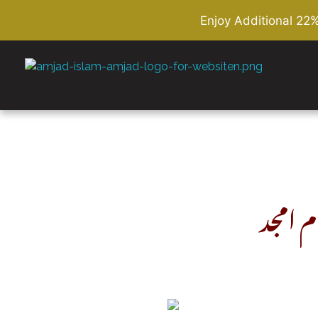
Enjoy Additional 22
Amjad Islam Amjad
Writer & Urdu Poet
م امجد