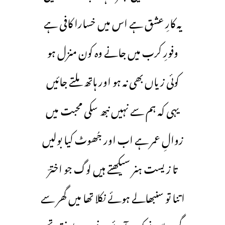
یہ کارِ عشق ہے اس میں خسارا کافی ہے
وفورِ کرب میں جانے وہ کون منزل ہو
کوئی زیاں بھی نہ ہو اور ہاتھ ملتے جائیں
یہی کہ ہم سے نہیں نبھ سکی محبت میں
زوالِ عمر ہے اب اور جُھوٹ کیا بولیں
تا زیست ہنر سیکھتے ہیں لوگ جو اخترؔ
اتنا تو سنبھالے ہوئے نکلا تھا میں گھر سے