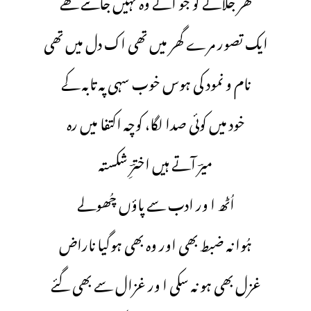
گھر جلانے کو جو آئے وہ نہیں جانتے تھے
ایک تصور مرے گھر میں تھی اک دل میں تھی
نام و نمود کی ہوس خوب سہی پہ تابہ کے
خود میں کوئی صدا لگا، کوچہ اکتفا میں رہ
میرؔ آتے ہیں اخترِؔ شکستہ
اُٹھ ا ور ادب سے پاؤں چُھولے
ہُوا نہ ضبط بھی اور وہ بھی ہوگیا ناراض
غزل بھی ہو نہ سکی ا ور غزال سے بھی گئے