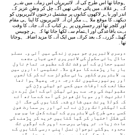
ہوجاتا تھا اس طرح کی آنہ لائبریریاں اُس زمانے میں شہر
کے ہر علاقے میں پائی جاتی تھیں آگے چل کر وطنِ عزیز کے
اندر اور باہر لاکھوں کتابوں پر مشتمل درجنوں لائبریریوں کو
دیکھنے کا موقع ملا ہے مگر ان آنہ لائبریریوں کا اپنا ہی مقام
اور کلچر تھا اور رجسٹروں پر ہر کتاب کے آنے جانے کا وقت
بہت باقاعدگی اور اہتمام سے لکھا جاتا تھا کہ ہر چوبیس
گھنٹے گزرنے کے بعد کرائے میں ایک آنے کا مزید اضافہ ہوجاتا
تھا۔
دوسری لائبریری جو میری زندگی میں آئی وہ مسلم
ماڈل ہائی سکول کی لائبریری تھی جہاں مجھے
نسیم حجازی کے اُس وقت تک کے مطبوعہ تمام ناول
بار بار پڑھنے کا موقع ملا۔ تعلیمی اداروں میں
یہ لابئریری کلچر ہائی سکولز سے لے کر کالجوں
اور یونیورسٹیوں تک درجہ درجہ پھیلا ہوا تھا
مطالعے کے اوقات میں کمی تو ٹیلی وژن کی
مقبولیت کی وجہ سے ہوئی لیکن اس کے اصل بُرے دن
انٹرنیٹ اور موبائل فونز کی آمد کے ساتھ آئے
کہ کولڈ پرنٹ میں شائع شدہ کتابوں کی جگہ ان
کے الیکٹرانک ورژن نے لے لی اور ہر سمارٹ فون
کسی بھی طرح کی لابئریری کے لیئے کھل جا سِم سِم
کی شکل اختیار کر گیا کتابیں خرید کر پڑھنے کی
عادت زیادہ تر پچاس برس سے اوپر کے لوگوں تک
محدود ہوگئی نوجوان نسل اپنی درسی کتابوں کے
علاوہ ہر طرح کی کتابوں سے دُور ہوتی چلی گئی