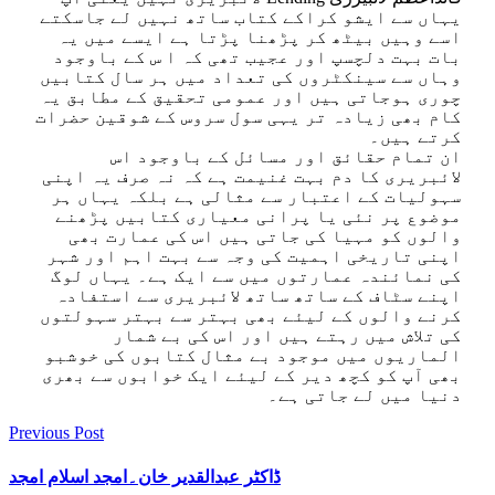
یہاں سے ایشو کراکے کتاب ساتھ نہیں لے جاسکتے
اسے وہیں بیٹھ کر پڑھنا پڑتا ہے ایسے میں یہ
بات بہت دلچسپ اور عجیب تھی کہ ا س کے باوجود
وہاں سے سینکٹروں کی تعداد میں ہر سال کتابیں
چوری ہوجاتی ہیں اور عمومی تحقیق کے مطابق یہ
کام بھی زیادہ تر یہی سول سروس کے شوقین حضرات
کرتے ہیں۔
ان تمام حقائق اور مسائل کے باوجود اس
لائبریری کا دم بہت غنیمت ہے کہ نہ صرف یہ اپنی
سہولیات کے اعتبار سے مثالی ہے بلکہ یہاں ہر
موضوع پر نئی یا پرانی معیاری کتابیں پڑھنے
والوں کو مہیا کی جاتی ہیں اس کی عمارت بھی
اپنی تاریخی اہمیت کی وجہ سے بہت اہم اور شہر
کی نمائندہ عمارتوں میں سے ایک ہے۔ یہاں لوگ
اپنے سٹاف کے ساتھ ساتھ لائبریری سے استفادہ
کرنے والوں کے لیئے بھی بہتر سے بہتر سہولتوں
کی تلاش میں رہتے ہیں اور اس کی بے شمار
الماریوں میں موجود بے مثال کتابوں کی خوشبو
بھی آپ کو کچھ دیر کے لیئے ایک خوابوں سے بھری
دنیا میں لے جاتی ہے۔
Previous Post
ڈاکٹر عبدالقدیر خان۔امجد اسلام امجد