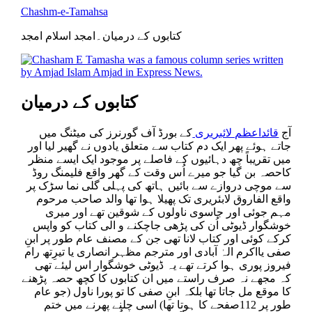
Chashm-e-Tamahsa
کتابوں کے درمیان۔امجد اسلام امجد
کتابوں کے درمیان
آج
قائداعظم لائبریری
کے بورڈ آف گورنرز کی میٹنگ میں
جاتے ہوئے پھر ایک دم کتاب سے متعلق یادوں نے گھیر لیا اور
میں تقریباً چھ دہائیوں کے فاصلے پر موجود ایک ایسے منظر
کاحصہ بن گیا جو میرے اُس وقت کے گھر واقع فلیمنگ روڈ
سے موچی دروازے سے بائیں ہاتھ کی پہلی گلی نما سڑک پر
واقع الفاروق لابئریری تک پھیلا ہوا تھا والد صاحب مرحوم
مہم جوئی اور جاسوی ناولوں کے شوقین تھے اور میری
خوشگوار ڈیوٹی اُن کی پڑھی جاچکنے و الی کتاب کو واپس
کرکے کوئی اور کتاب لانا تھی جن کے مصنف عام طور پر ابنِ
صفی یااکرم الہٰ آبادی اور مترجم مظہر انصاری یا تیرِتھ رام
فیروز پوری ہوا کرتے تھے یہ ڈیوٹی خوشگوار اس لیئے تھی
کہ مجھے نہ صرف راستے میں ان کتابوں کا کچھ حصہ پڑھنے
کا موقع مل جاتا تھا بلکہ ابنِ صفی کا تو پورا ناول (جو عام
طور پر 112صفحے کا ہوتا تھا) اسی چلنے پھرنے میں ختم