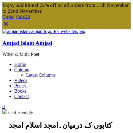
Enjoy Additional 22% off on all orders from 11th November
to 22nd November.
Code: Sale22
Amjad Islam Amjad
Writer & Urdu Poet
Home
Column
Latest Columns
Videos
Poetry
Books
Contact
0
Cart is empty
کتابوں کے درمیان۔امجد اسلام امجد