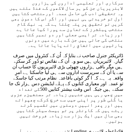
سرکاری اور تعلیمی اداروں کی ہزاروں
لابئریریاں جن کو ہر سال لاکھوں کے فنڈ ملتے ہیں
وہ تحقیقی ادب کی حامل عمدہ اورمنتخب کتابیں
اول تو خریدتی ہی نہیں اور اگر اس کا دعویٰ بھی
کریں تو تحقیق پر پتہ چلتا ہے کہ یہ نیک کام
منتخب پبلشرز کے تعاون سے پورا کیا جاتا ہے
اور زیادہ تر ایسی جعلی اور دو نمبر کتابیں
منتخب کی جاتی ہیں جن کے بارے میں دونوں
پارٹیوں میں اتفاقِ رائے پایا جاتا ہے۔
ڈائریکٹر جنرل صاحب نے بتایا کہ اُن کے کنٹرول میں صرف
گیارہ لائبریریاں ہیں سو وہ اُن کے نقائص تو دُور کر سکتے
ہیں مگر باقی ہزاروں چھوٹی بڑی لائبریریوں کا حساب اُن
سے یا اُن کے سرپرست اداروں سے ہی لیا جاسکتا ہے امرِ
واقعہ یہ ہے کہ ا گر کوئی باقاعدہ نظام مرتب کیا جاسکے
تو عمدہ اور معیاری کتابوں کے پہلے ایڈیشن دس ہزار تک جا
سکتے ہیں جبکہ اس وقت بیشتر کتابیں 500کی تعداد
میں چھپ رہی ہیں جنہیں زیادہ تر مصنفین، جزوی
یا کُلی طور پر اپنی جیب سے خرچ کرکے چھپواتے
ہیں اور پھر انہیں دوستوں میں تقسیم کرتے
رہتے ہیں کہ کاونٹر پر تو بیسٹ سیلر کتابیں
بھی سال میں ایک ہزار سے زیادہ فروخت نہیں
ہوتیں۔
قائداعظم لائبیرری Lending لائبریری نہیں یعنی آپ