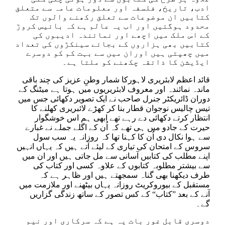
ادب، تاریخ، فلسفہ اور معلومات عامہ سے متعلق
کتابیں ان موضوعات سے تعلق رکھنے والوں تک
محدود ہوگئیں اور اب یہ عالم ہے کہ بائیس کروڑ
کے اس ملک میں اچھے اور نمائندہ ادیبوں کی
کتابیں بھی ہزاروں کے بجائے سینکڑوں کی تعداد
میں چھپتی ہیں اوران میں سے بہت کم کو دوسرے
ایڈیشن کا ذائقہ چکھنے کو ملتا ہے۔
قائد اعظم لابئریری لاہورکا شمار وطنِ عزیز کی چند باقی
ماندہ نمائندہ اور معروف لابئریریوں میں ہوتا ہے میٹنگ کے
دوران ڈائریکٹر جنرل صاحب نے ایک تصویر دکھائی جس میں
تیس چالیس نوجوان قطار بنا کر کھڑے لائبریری کھلنے کا
انتظار کرتے دکھائی دے رہے تھے ابھی ہم اس خوشگوار
حیرت کے جادو میں ہی تھے کہ اُن کے اگلے جملے نے غبارے
سے ہوا نکال دی اُن کا کہنا تھا کہ روزانہ یہ سب سول
سروس کے امتحان کی تیاری کے لیئے آتے ہیں کہ یہاں انہیں
اپنے مطلب کی کتابیں آسانی سے مل جاتی ہیں اور ان میں
سے بیشتر مطلوبہ کتابوں کے علاوہ کسی اور کتاب کی
طرف دیکھنا بھی گناہ سمجھتے ہیں اور ظاہر ہے کہ
مستقبل کے بیوروکریٹ روزانہ یہاں بیٹھنے اور ملازمت میں
آنے کے بعد ”کتاب“ کے کس تصور کے ساتھ زندگی گزاریں
گے۔
دوسری قابلِ غور بات یہ ہے کہ سرکاری اور نیم