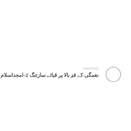
اور آخر میں دنیا بھر کے 
چلے جاتے ہیں کہ اگلے موڑ
Next Post
نغمگی کے قدِ بالا پر قبائے سازتنگ 2-امجداسلام امجد