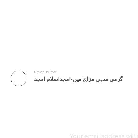
یں یہ جانے بغیر بھاگے
دولت کو تو گِن سکتے ہیں
وقت ہے کتنا، کون گِنے
Previous Post
گرمی سہی مزاج میں-امجداسلام امجد
Leave a Comm
Your email address will