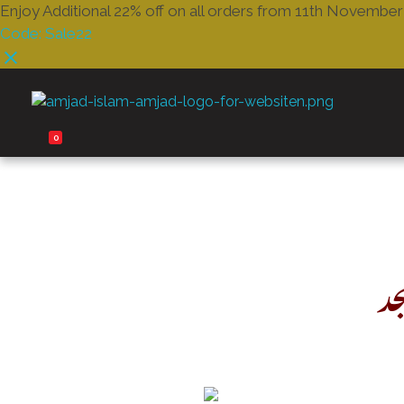
Enjoy Additional 22% off on all orders from 11th Novembe
Code: Sale22
Amjad Islam Amjad
Writer & Urdu Poet
0
جد