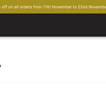
% off on all orders from 11th November to 22nd Novembe
م