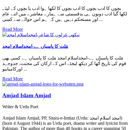
بچوں کا ادب بچوں کا ادب بچوں کا لکھا ہوا ادب یا بچوں کے لیئے
لکھا گیا ادب دونوں ہی بدقسمتی سے ہمارے معاشرے میں اتنے عام
اور مستحکم نہیں ہیں کہ ہم اس حوالے سے کسی ...
Read More
مَلت کا پاسباں ہے-امجداسلام امجد
مَلت کا پاسباں ہے-امجداسلام امجد مَلت کا پاسباں ہے کسی بھی
قوم کی تاریخ اُٹھا کر دیکھ لیجئے اس کے ارکان کی محنت، جدوجہد
اورکامیابیو ...
Read More
Amjad Islam Amjad
Writer & Urdu Poet
Amjad Islam Amjad, PP, Sitara-e-Imtiaz (Urdu: امجد اسلام امجد)
(born 4 August 1944) is an Urdu poet, drama writer and lyricist from
Pakistan. The author of more than 40 books in a career spanning 50