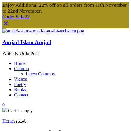
Enjoy Additional 22% off on all orders from 11th November
to 22nd November.
Code: Sale22
Amjad Islam Amjad
Writer & Urdu Poet
Home
Column
Latest Columns
Videos
Poetry
Books
Contact
0
Cart is empty
Home
پاسباں