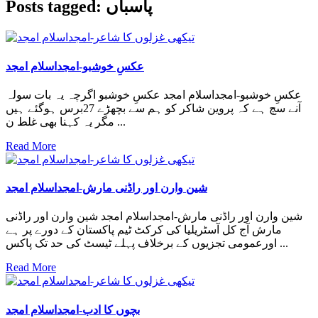
Posts tagged: پاسباں
عکسِ خوشبو-امجداسلام امجد
عکسِ خوشبو-امجداسلام امجد عکسِ خوشبو اگرچہ یہ بات سولہ
آنے سچ ہے کہ پروین شاکر کو ہم سے بچھڑے 27برس ہوگئے ہیں
مگر یہ کہنا بھی غلط ن ...
Read More
شین وارن اور راڈنی مارش-امجداسلام امجد
شین وارن اور راڈنی مارش-امجداسلام امجد شین وارن اور راڈنی
مارش آج کل آسٹریلیا کی کرکٹ ٹیم پاکستان کے دورے پر ہے
اورعمومی تجزیوں کے برخلاف پہلے ٹیسٹ کی حد تک پاکس ...
Read More
بچوں کا ادب-امجداسلام امجد