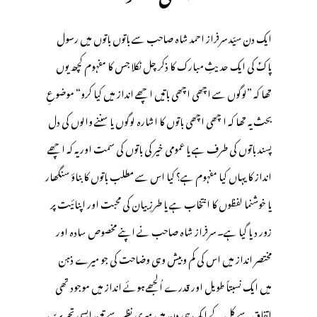
ایک دن سیّد سرفراز احمد شاہ صاحب سے باتوں باتوں میں رسول
پاکؐ کی ایک حدیثِ مبارک کا ذکر چل نکلا جس کا مفہوم کچھ یوں
تھا کہ ”لوگوں سے اچھی اچھی باتیں اچھے انداز میں کیا کرو“ موضوعِ
بحث یہ تھا کہ ا چھی اچھی باتوں کا اشارہ لوگوں یا سننے والوں کی دل
پسند باتوں کی طرف ہے یا عمومی خیر کی باتوں کی سمت اور یہ کہ اچھے
انداز کا یہاں کیا مفہوم ہے؟ کیا اس سے مطلب باتوں کا بناؤ سنگھار
یا خوشنما لفظوں کا انتخاب ہے یا طرزِ بیان کی محبت اور اپنائیت پر
زور دیا گیا ہے۔ سرفراز شاہ صاحب نے اپنے مخصوص سادہ اور
مختصر انداز میں اس کی کم وبیش وہی وضاحت کی جو میرے ذہن
میں ایک نسبتاً طویل اور قدرے اُلجھے ہوئے انداز میں موجود تھی
اتفاق سے کل کے ایک ہی دن میں میری نظر سے تین ایسی تحریریں