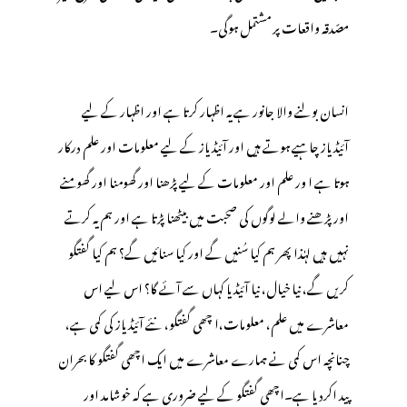
مصّدقہ واقعات پر مشتمل ہوگی۔
انسان بولنے والا جانور ہے یہ اظہار کرتا ہے اور اظہار کے لیے
آئیڈیاز چاہیے ہوتے ہیں اور آئیڈیاز کے لیے معلومات اور علم درکار
ہوتا ہے ا ور علم اور معلومات کے لیے پڑھنا اور گھومنا اور گھومنے
اور پڑھنے والے لوگوں کی صحبت میں بیٹھنا پڑتا ہے اور ہم یہ کرتے
نہیں ہیں لہٰذا پھر ہم کیا سُنیں گے اور کیا سنائیں گے؟ ہم کیا گفتگو
کریں گے، نیا خیال، نیا آئیڈیا کہاں سے آئے گا؟ اس لیے اس
معاشرے میں علم، معلومات،ا چھی گفتگو، نئے آئیڈیاز کی کمی ہے،
چنانچہ اس کمی نے ہمارے معاشرے میں ایک اچھی گفتگو کا بحران
پید اکرد یا ہے۔اچھی گفتگو کے لیے ضروری ہے کہ خوشامد اور