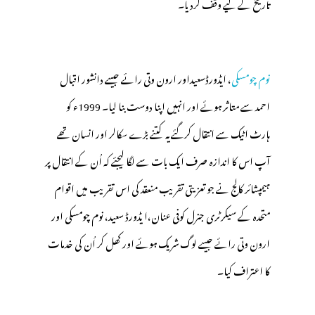
تاریخ کے لیے وقف کردیا۔
نوم چومسکی
، ایڈورڈسعیداور ارون وتی رائے جیسے دانشور اقبال
احمد سے متاثر ہوئے اور انہیں اپنا دوست بنا لیا۔ 1999ء کو
ہارٹ اٹیک سے انتقال کرگئے یہ کتنے بڑے سکالر اور انسان تھے
آپ اس کا اندازہ صرف ایک بات سے لگا لیجئے کہ اُن کے انتقال پر
ہیمپشائر کالج نے جو تعزیتی تقریب منعقد کی اس تقریب میں اقوام
متحدہ کے سیکرٹری جنرل کوفی عنان،ا یڈورڈ سعید، نوم چومسکی اور
ارون وتی رائے جیسے لوگ شریک ہوئے اور کھل کر اُن کی خدمات
کا اعتراف کیا۔