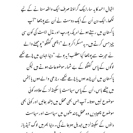
اقبال احمد کا یہ سارا بیک گراؤنڈ صرف ایک واقعہ سنا نے کے لیے
لکھا، ایک دن اُن کے ایک دوست نے اُن سے پوچھا ”آپ
پاکستان میں رہتے ہوئے امریکہ، یورپ اور مڈل ایسٹ کی کون سی
چیز مِس کرتے ہیں۔ یہ مسکراکر بولے ”اچھی گفتگو“ پوچھنے والے
نے حیرت سے پوچھا کیا مطلب؟ یہ بولے، ”دنیا جہان میں پڑھے لکھے
لوگوں کے پاس گفتگو کے بے شمار موضوعات ہوتے ہیں لیکن
پاکستان میں اَن پڑھ ہوں یا پڑھے لکھے، ریڑھی والے ہوں یا آفس
میں بیٹھے باس، اُن کے پاس سیاست یا سکینڈلز کے علاوہ کوئی
موضوع نہیں ہوتا۔ آپ جس بھی محفل میں بیٹھ جائیں اور کوئی بھی
موضوع چھیڑدیں وہ محفل چند منٹوں میں سیاست اور سیاست
دانوں کے سکینڈلز میں تبدیل ہوجائے گی۔ دنیا بھرمیں لوگ آئیڈیاز