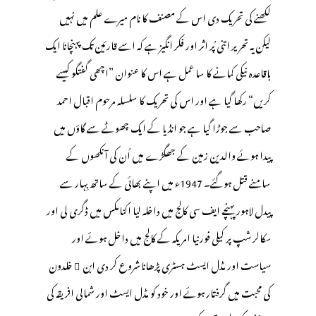
لکھنے کی تحریک دی اس کے مصنف کا نام میرے علم میں نہیں
لیکن یہ تحریر اتنی پُر اثر اور فکر انگیز ہے کہ اسے قارئین تک پہنچانا ایک
باقاعدہ نیکی کمانے کا سا عمل ہے اس کا عنوان ”اچھی گفتگو کیسے
کریں“ رکھا گیا ہے اور اس کی تحریک کا سلسلہ مرحوم اقبال احمد
صاحب سے جوڑا گیا ہے جو انڈیا کے ایک چھوٹے سے گاؤں میں
پیدا ہوئے والدین زمین کے جھگڑے میں اُن کی آنکھوں کے
سامنے قتل ہوگئے۔ 1947ء میں اپنے بھائی کے ساتھ بِہار سے
پیدل لاہور پہنچے ایف سی کالج میں داخلہ لیا اکنامکس میں ڈگری لی اور
سکالر شپ پر کیلی فورنیا امریکہ کے کالج میں داخل ہوئے اور
سیاست اور مڈل ایسٹ ہسٹری پڑھانا شروع کر دی ابن ِ خلدون
کی محبت میں گرفتار ہوئے اور خود کو مڈل ایسٹ اور شمالی افریقہ کی