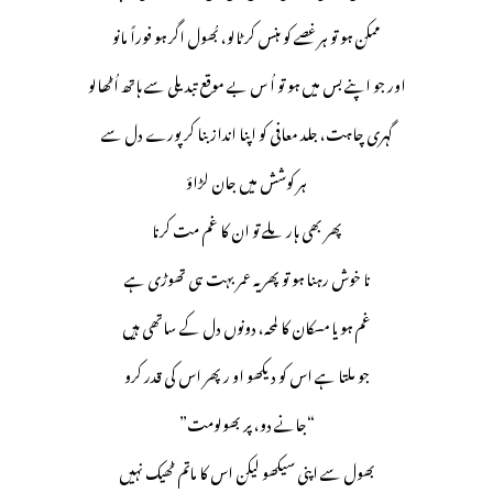
ممکن ہو تو ہر غصے کو ہنس کر ٹالو، بُھول اگر ہو فوراً مانو
اور جو اپنے بس میں ہو تو اُ س بے موقع تبدیلی سے ہاتھ اُٹھالو
گہری چاہت، جلد معافی کو اپنا انداز بنا کر پورے دل سے
ہر کوشش میں جان لڑاؤ
پھر بھی ہار ملے تو ان کا غم مت کرنا
نا خوش رہنا ہو تو پھر یہ عمر بہت ہی تھوڑی ہے
غم ہو یا مسکان کا لمحہ، دونوں دل کے ساتھی ہیں
جو ملتا ہے اس کو دیکھو او رپھر اس کی قدر کرو
”جانے دو، پر بھولومت“
بھول سے اپنی سیکھو لیکن اس کا ماتم ٹھیک نہیں