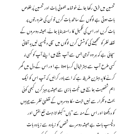
تحسین میں فرق رکھا جائے خوشامد جھوٹی بات اور تحسین پُرخلوص
بات ہوتی ہے لوگوں کے ساتھ بات کریں تو اُن کی ضرورتوں پر
بات کریں اور اس کی تکمیل کا راستہ بنایا جائے، ہمیشہ دوسروں کے
نقطہ نظر کو سمجھنے کی کوشش کریں لوگوں میں سچی دلچسپی لیں یہ آفاتی
سچائی ہے کہ ہر وہ آدمی جس سے آپ ملتے ہیں اپنے آپ کو کسی نہ
کسی طرح آپ سے بہتر خیال کررہا ہوتا ہے ا ور اس کے دل میں گھر
کرنے کا یہ بہترین طریقہ ہے کہ اسے باور کرائیں کہ آپ اس کو ایک
اہم شخصیت جانتے ہیں حُجت بازی سے ہمیشہ پرہیز کریں کبھی کوئی
بحث و تکرار سے نہیں جیت سکا دوسروں کے نقطہئ نظر سے چیزوں
کو دیکھنا اور اس کے منہ سے ”ہاں“ کہلوانا بہت نفع بخش اور
دلچسپ بات ہے ہمیشہ دوسرے شخص کو زیادہ سے زیادہ بات