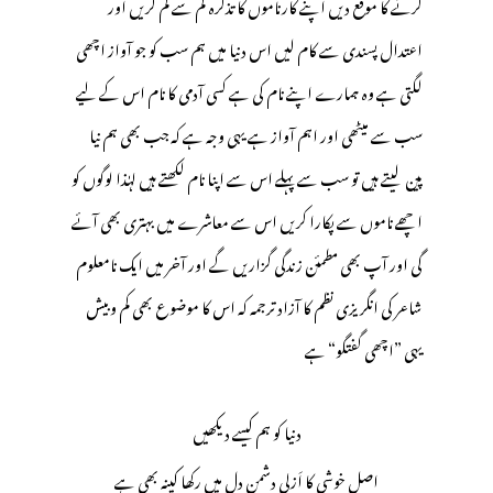
کرنے کا موقع دیں اپنے کارناموں کا تذکرہ کم سے کم کریں اور
اعتدال پسندی سے کام لیں اس دنیا میں ہم سب کو جو آواز اچھی
لگتی ہے وہ ہمارے اپنے نام کی ہے کسی آدمی کا نام اس کے لیے
سب سے میٹھی اور اہم آواز ہے یہی وجہ ہے کہ جب بھی ہم نیا
پین لیتے ہیں تو سب سے پہلے اس سے اپنا نام لکھتے ہیں لہٰذا لوگوں کو
اچھے ناموں سے پکارا کریں اس سے معاشرے میں بہتری بھی آئے
گی اور آپ بھی مطمئن زندگی گزاریں گے اور آخر میں ایک نامعلوم
شاعر کی انگریزی نظم کا آزاد ترجمہ کہ اس کا موضوع بھی کم وبیش
یہی ”اچھی گفتگو“ ہے
دنیا کو ہم کیسے دیکھیں
اصل خوشی کا اَزلی دشمن دل میں رکھا کینہ بھی ہے