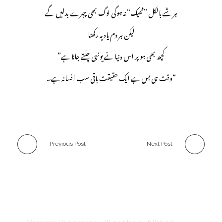
ہر شے بالکل ”ٹھیک“ نہ ہوگی لوگ بھی چہرے بدلیں گے
لیکن ہر دم یاد یہ رکھنا
”کچھ بھی ہو پر اس دنیا نے یونہی چلتے جانا ہے
وقت ہی بس ہے ایک حقیقت باقی سب افسانہ ہے۔“
Previous Post
Next Post
Leave a Comment