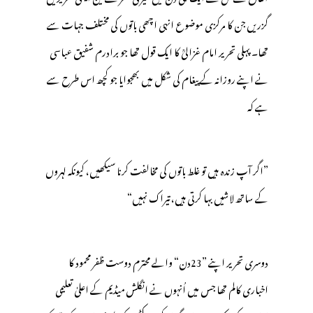
گزریں جن کا مرکزی موضوع انہی اچھی باتوں کی مختلف جہات سے
تھا۔ پہلی تحریر امام غزالیؒ کا ایک قول تھا جو برادرم شفیق عباسی
نے اپنے روزانہ کے پیغام کی شکل میں بھجوایا جو کچھ اس طرح سے
ہے کہ
”اگر آپ زندہ ہیں تو غلط باتوں کی مخالفت کرنا سیکھیں، کیونکہ لہروں
کے ساتھ لاشیں بہا کرتی ہیں، تیراک نہیں“
دوسری تحریر اپنے ”23دن“ والے محترم دوست ظفر محمود کا
اخباری کالم تھا جس میں اُنہوں نے انگلش میڈیم کے اعلیٰ تعلیمی