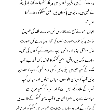
پر بات کرتے ہیں لیکن پاکستان میں ہر جگہ شخصیات آئیڈیاز کی جگہ
لے لیتی ہیں چنانچہ میں پاکستان میں اچھی گفتگوکو miss کرتا
ہوں“۔
اقبال احمد نے آج سے 25 برس قبل ہمارے ملک کی نفسیاتی
حالت پر کیا خوب صورت تبصرہ کیا تھا اور یاد رہے کہ یہ صورتِ
حال سوشل میڈیا اور واٹس ایپ سے پہلے کے پاکستان کی تھی۔
ہمارے ملک میں واقعی،ا چھی گفتگو کا خوف ناک قحط ہے، آپ
ملک کے کسی حصے میں چلے جائیں، کسی فورم کسی گروپ کا حصہ بن
جائیں آپ کو سیاسی افواہوں، سیاسی لطیفوں اور سیاسی گپ
شپ کے علاوہ کچھ نہیں ملے گا اور آپ اگر کسی طرح سے
سیاست سے جان چھڑا بھی لیں تو آپ مذہبی گفتگو کے تالاب میں
گِر جائیں گے اور وہ ساری بات چیت بھی سیاسی گفتگو کی طرح غیر