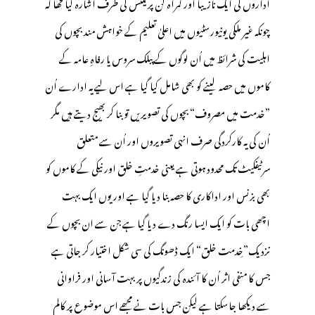
اداروں کی ایک نازیبا اور گمراہ کن پریکٹس کی طرف اشارہ کیا تھا کہ
چونکہ غیر ملکی یونیورسٹیوں میں اعلیٰ تعلیم کے خواہش مند بچوں کی
اہلیت کی شرائظ میں اُن لوگوں کے پبلک سروس یا رفاہِ عامہ کے
کاموں میں حصہ لینے کو بھی شامل کیا گیا ہے اس لیے یہ ادارے اُن
”خدمت میں مصروف“ بچوں کی تصویریں تو بنا کر بھیج دیتے ہیں مگر
اُن کی یہ کارکردگی صرف انہی تصویروں اور اُن سے متعلق
سرٹیفکیٹ تک محدود ہوتی ہے یعنی خدمتِ خلق اور نیکی کے کاموں کو
بھی بزنس اور اداکاری کا حصہ بنا دیا گیا ہے اور یوں ایک بہت
اچھی بات کو ایک ایسا رنگ دے دیا گیا ہے جن سے ان بچوں کے
نزدیک”خِدمت خلق“ ایک ڈھونگ کی سی شکل اختیار کر جاتی ہے
جس کا منفی اثر اُن کا آئندہ کی زندگیوں پر بہت آسانی اور فراوانی
سے دیکھا جاسکتا ہے لیکن جس بات نے مجھے اس موضوع پر کالم