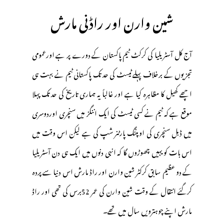
شین وارن اور راڈنی مارش
آج کل آسٹریلیا کی کرکٹ ٹیم پاکستان کے دورے پر ہے اورعمومی
تجزیوں کے برخلاف پہلے ٹیسٹ کی حد تک پاکستانی ٹیم نے بہت ہی
اچھے کھیل کا مظاہرہ کیا ہے اور غالباً یہ ہماری تاریخ کی حد تک پہلا
موقع ہے کہ ٹیم نے کسی ٹیسٹ کی ایک اننگز میں سنچری اوردوسری
میں ڈبل سنچری کی اوپننگ پارٹنر شپ کی ہے لیکن اس وقت میں
اس بات کو یہیں چھوڑوں گا کہ انہی دنوں میں ایک ہی دن آسٹریلیا
کے دو عظیم سابق کرکٹر شین وارن اور راڈ مارش اس دنیا سے پردہ
کرگئے انتقال کے وقت شین وارن کی عمر 52برس کی تھی اور راڈ
مارش اپنے چوہترویں سال میں تھے۔