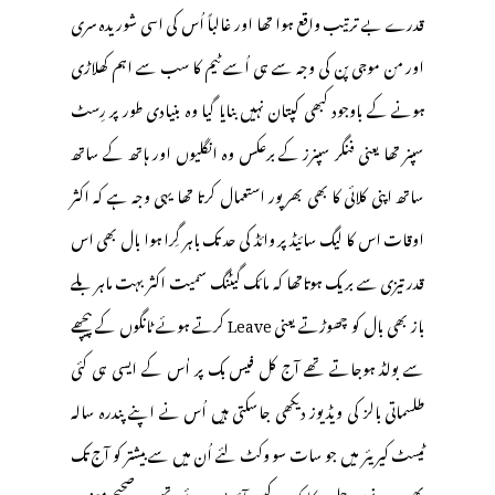
قدرے بے ترتیب واقع ہوا تھا اور غالباً اُس کی اسی شوریدہ سری
اور من موجی پن کی وجہ سے ہی اُسے ٹیم کا سب سے اہم کھلاڑی
ہونے کے باوجود کبھی کپتان نہیں بنایا گیا وہ بنیادی طور پر رِسٹ
سپنر تھا یعنی فنگر سپنرز کے برعکس وہ انگلیوں اور ہاتھ کے ساتھ
ساتھ اپنی کلائی کا بھی بھرپور استعمال کرتا تھا یہی وجہ ہے کہ اکثر
اوقات اس کا لیگ سائیڈ پر وائڈ کی حد تک باہر گِرا ہوا بال بھی اس
قدر تیزی سے بریک ہوتاتھا کہ مائک گیٹنگ سمیت اکثر بہت ماہر بلے
باز بھی بال کو چھوڑتے یعنی Leave کرتے ہوئے ٹانگوں کے پیچھے
سے بولڈ ہوجاتے تھے آج کل فیس بک پر اٰس کے ایسی ہی کئی
طلسماتی بالز کی ویڈیوز دیکھی جاسکتی ہیں اُس نے اپنے پندرہ سالہ
ٹیسٹ کیریئر میں جو سات سو وکٹ لئے اُن میں سے بیشتر کو آج تک
بھی یہ پتہ نہیں چل سکا کہ وہ کیسے آؤٹ ہوئے تھے وہ صحیح معنوں