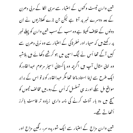
شین وارن ٹیسٹ وکٹوں کے اعتبار سے سری لنکا کے مرلی دھرن
کے بعد دوسرے نمبر پر آتا ہے لیکن جن بڑے کھلاڑیوں نے اِن
دونوں کے خلاف کھیلا ہے وہ سب کے سب شین وارن کو پہلے نمبر
پر رکھتے ہیں کہ معیار اور خطرناکی کے اعتبار سے وہ مُرلی دھرن سے
کہیں آگے تھا اُس نے لیگ اسپن میں جو کرشمے دکھائے ہیں بلاشبہ
وہ اپنی مثال آپ ہیں اگرچہ وہ پاکستانی اسپنر مرحوم عبدالقادرکو
ایک طرح سے اپنا استاد مانتا تھا مگر عبدالقادر کو نہ تو اس کے برابر
مواقع مل سکے اور نہ ہی تسلسل کہ اُس کے دورمیں مخالف ٹیموں کو
میچ میں دو بار آؤٹ کرنے کی ذمہ داری زیادہ تر فاسٹ بالرز
اُٹھاتے تھے۔
شین وارن مزاج کے اعتبار سے ایک شوریدہ سر، رنگین مزاج اور