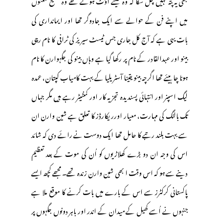
میں اپنے فن کے حوالے سے ایک جادوگر تھا اور ایمانداری کی
بات یہی ہے کہ آج کل جاری جس ٹیسٹ سیریز کی ٹرافی کا نام رچی
بینو اور عبدالقادر کے نام پر رکھا گیا ہے وہاں بینو کی جگہوارن کا نام
ہونا چاہیئے تھا اگرچہ بینو یقینا آسٹریلیا کے بہت کامیاب کپتان، عمدہ
لیگ اسپنر اور انتہائی پسندیدہ تجزیہ کار اور کمنٹیٹر رہے ہیں مگر جہاں
تک بالنگ کی مہارت، معیار اورریکارڈز کا تعلق ہے شین وارن ان
سے بہت بلند رتبے کا حامل تھا ایک دوست نے رائے دی کہ شائد
اس کی وجہ ان دو بڑے کھلاڑیوں کو اُن کی موت کے بعد تعظیم
دینے سے ہو کہ اس وقت ا بھی شین وارن زندہ تھے۔ مجھے کچھ ایسے
پاکستانی کرکٹرز سے اس کے بارے میں بات کرنے کا موقع ملا ہے
جنہوں نے اُسے کھیل کے میدان کے اندر اور باہر دونوں جگہوں پر