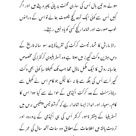
ہوئے دو تین بال اُس کی ساری محنت پر پانی پھیر دیتے ہیں اور اگر
کہیں اُس سے کوئی ایک آدھ کیچ چُھوٹ جائے تو اس کے درجنوں
خوب صورت اور شاندار کیچ کسی کو یاد نہیں رہتے۔
راڈ مارش کا شمار ٹیسٹ کرکٹ کی تقریباًڈیڑھ سو سالہ تاریخ کے
دس بہترین وکٹ کیپرز میں ہوتا ہے وہ آسٹریلیوی کرکٹرز کی مخصوص
جارہانہ روش کا ایک مکمل ماڈل تھا جب تک کھیلتا رہا کوئی بھی وکٹ
کیپر اُسے اُس کی جگہ سے ہلا نہ سکا لیکن جو کام اس نے کھیل سے
ریٹائرمنٹ کے بعد کرکٹ اکیڈمی کے حوالے سے کیا ہوا اس کا
کام، معیار اور انداز ایسا شاندار ہے کہ گزشتہ تیس پینتیس برس میں
آسٹریلیا کے بیشتر نامور کرکٹر اُس کی ہی اکیڈمی کے پروردہ اور
تربیت یافتہ ہیں اطلاعات کے مطابق وہ سات آٹھ سال کی عمر کے