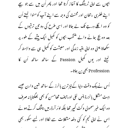
بچوں سے اپنی ٹریننگ کا آغاز کرتا تھا اور پھر اُن میں سے جو بچے
اپنے فطری رجحان اور محنت کی وجہ سے اپنے آپ کو منوا لیتے اُن
کو وہ اگلے درجے تک لے جاتا اور اسی طرح کی دو تین ترقیوں کے
بعد وہ بچ جانے والے منتخب بچوں کو کھیل ایک پیشے کے طور پر
سکھاتا یعنی وہ اپنی بقیہ زندگی اور معیشت کو کھیل ہی سے وابستہ کر
لیتے اور یوں کھیل Passion کے ساتھ ساتھ اُن کا
Profession بھی بن جاتا۔
اُس نے بیک وقت دنیا کے تیز ترین بالرز کے ساتھ شین وارن جیسے
بہت مشکل بالزرڈینس للی اورجیف تھامسن کو بھی بھگتایا نہ صرف
وہ ایک غیر معمولی وکٹ کیپر تھا بلکہ لوئر آرڈرمیں بیٹنگ کرتے ہوئے
اس نے اپنی ٹیم کو کئی دفعہ مشکلات سے نکالا اور لمبے سکور بھی