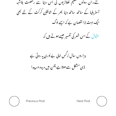
کئے۔ان دونوں عظیم کھلاڑیوں کی اس دنیا سے رخصت بلاشبہ
آسٹریلیا کے ساتھ ساتھ دنیا بھر کے شائقین کرکٹ کے لئے بھی
ایک بہت بڑا نقصان ہے کہ ایسے لوگ
اقبالؔ
کے اس شعر کی تفسیر جیسے ہوتے ہیں کہ
ہزاروں سال نرگس اپنی بے نوری پہ روتی ہے
بڑی مشکل سے ہوتاہے چمن میں دیدہ ور پیدا
Previous Post
Next Post