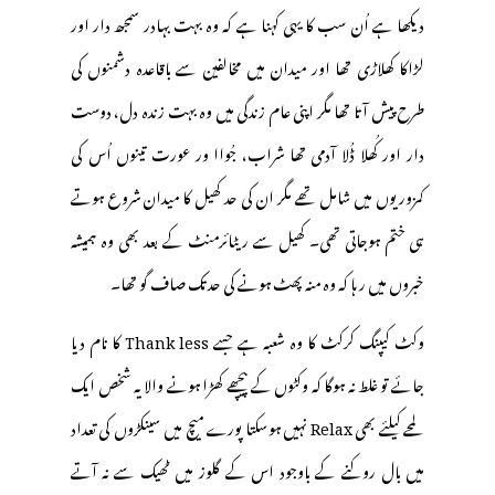
دیکھا ہے اُن سب کا یہی کہنا ہے کہ وہ بہت بہادر سمجھ دار اور
لڑاکا کھلاڑی تھا اور میدان میں مخالفین سے باقاعدہ دشمنوں کی
طرح پیش آتا تھا مگر اپنی عام زندگی میں وہ بہت زندہ دل، دوست
دار اور کُھلا ڈُلا آدمی تھا شراب، جُواا ور عورت تینوں اُس کی
کمزوریوں میں شامل تھے مگر ان کی حد کھیل کا میدان شروع ہوتے
ہی ختم ہوجاتی تھی۔ کھیل سے ریٹائرمنٹ کے بعد بھی وہ ہمیشہ
خبروں میں ر ہا کہ وہ منہ پھٹ ہونے کی حد تک صاف گو تھا۔
وکٹ کیپنگ کرکٹ کا وہ شعبہ ہے جسے Thank less کا نام دیا
جائے تو غلط نہ ہوگا کہ وکٹوں کے پیچھے کھڑا ہونے والا یہ شخص ایک
لمحے کیلئے بھی Relax نہیں ہوسکتا پورے میچ میں سینکڑوں کی تعداد
میں بال روکنے کے باوجود اس کے گلوز میں ٹھیک سے نہ آتے